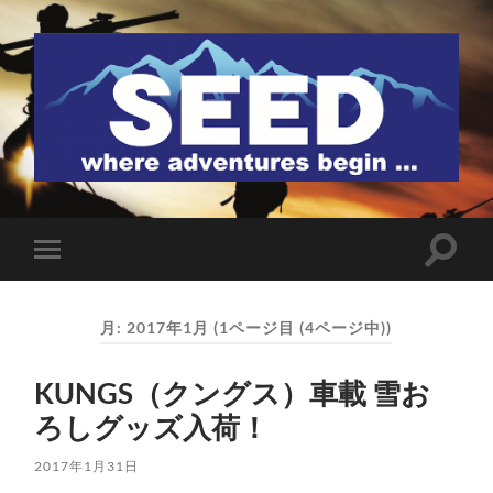
SEED
検
モ
索
バ
フ
イ
ィ
ル
ー
月:
2017年1月
(1ページ目 (4ページ中))
メ
ル
ニ
ド
ュ
を
KUNGS（クングス）車載 雪お
ー
切
を
り
ろしグッズ入荷！
切
替
り
え
替
る
2017年1月31日
え