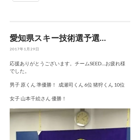
愛知県スキー技術選予選…
2017年1月29日
応援ありがとうございます。チームSEED…お疲れ様
でした。
男子 原くん 準優勝！ 成瀬司くん 6位 猪狩くん 10位
女子 山本千絵さん 優勝！