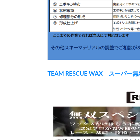
TEAM RESCUE WAX スーパー無