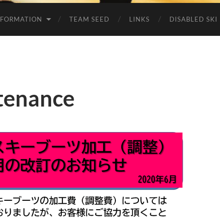
NFORMATION
TEAM SEED
LINKS
DISABLED SKI
tenance