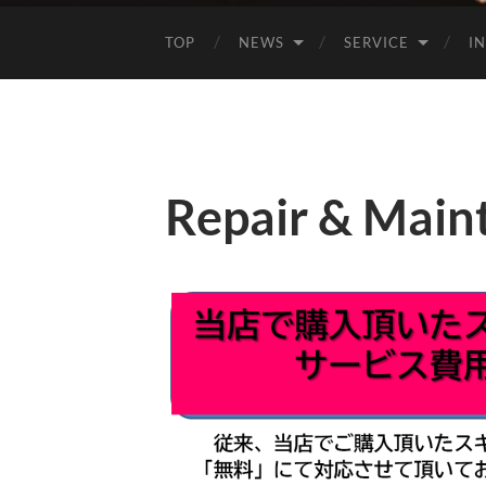
TOP
NEWS
SERVICE
I
Repair & Main