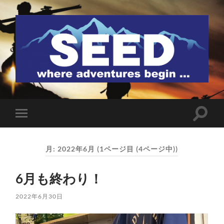
SEED
検
モ
索
バ
フ
イ
ィ
ル
ー
月:
2022年6月
(1ページ目 (4ページ中))
メ
ル
ニ
ド
ュ
を
6月も終わり！
ー
切
を
り
切
替
2022年6月30日
り
え
替
る
え