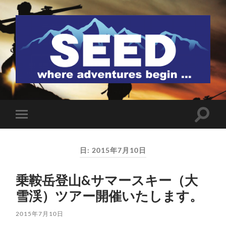
SEED
検
モ
索
バ
フ
イ
ィ
ル
ー
日:
2015年7月10日
メ
ル
ニ
ド
ュ
を
乗鞍岳登山&サマースキー（大
ー
切
を
り
雪渓）ツアー開催いたします。
切
替
り
え
替
る
2015年7月10日
え