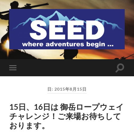
SEED
検
モ
索
バ
フ
イ
ィ
ル
ー
日:
2015年8月15日
メ
ル
ニ
ド
ュ
を
15日、16日は 御岳ロープウェイ
ー
切
を
り
チャレンジ！ご来場お待ちして
切
替
り
え
おります。
替
る
え