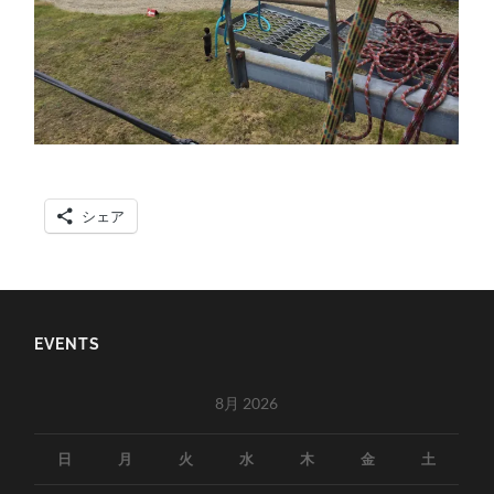
シェア
EVENTS
8月 2026
日
月
火
水
木
金
土