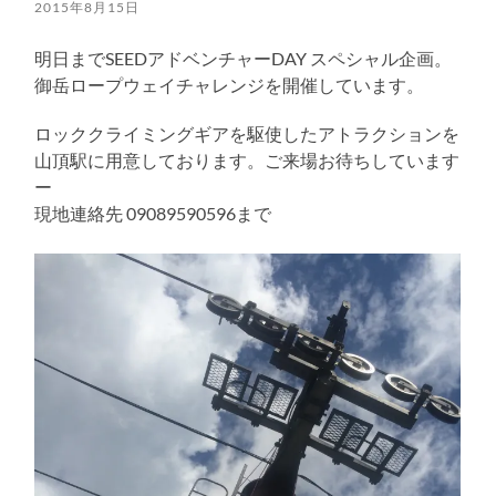
る
2015年8月15日
明日までSEEDアドベンチャーDAY スペシャル企画。
御岳ロープウェイチャレンジを開催しています。
ロッククライミングギアを駆使したアトラクションを
山頂駅に用意しております。ご来場お待ちしています
ー
現地連絡先 09089590596まで