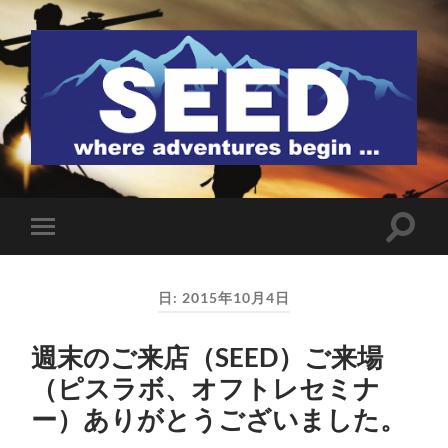
SEED
検
モ
索
バ
フ
イ
ィ
ル
ー
日:
2015年10月4日
メ
ル
ニ
ド
ュ
を
週末のご来店（SEED）ご来場
ー
切
を
り
（ピスラボ、オフトレセミナ
切
替
り
え
ー）ありがとうございました。
替
る
え