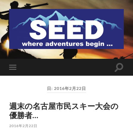
SEED
検
モ
索
バ
フ
イ
ィ
ル
ー
日:
2016年2月22日
メ
ル
ニ
ド
ュ
を
週末の名古屋市民スキー大会の
ー
切
を
り
優勝者…
切
替
り
え
替
る
2016年2月22日
え