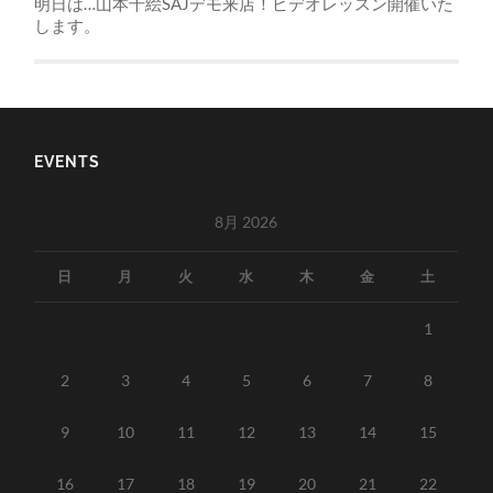
明日は…山本千絵SAJデモ来店！ビデオレッスン開催いた
します。
EVENTS
8月 2026
日
月
火
水
木
金
土
1
2
3
4
5
6
7
8
9
10
11
12
13
14
15
16
17
18
19
20
21
22