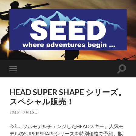
SEED
検
モ
索
バ
フ
イ
ィ
ル
ー
HEAD SUPER SHAPE シリーズ。
メ
ル
ニ
スペシャル販売！
ド
ュ
を
ー
切
を
2016年7月15日
り
切
替
り
え
今年…フルモデルチェンジしたHEADスキー。人気モ
替
る
え
デルのSUPER SHAPEシリーズを特別価格で予約、販