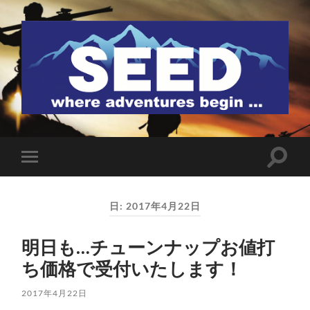
SEED
検
モ
索
バ
フ
イ
ィ
ル
ー
日:
2017年4月22日
メ
ル
ニ
ド
ュ
を
明日も…チューンナップお値打
ー
切
を
り
ち価格で受付いたします！
切
替
り
え
替
る
2017年4月22日
え