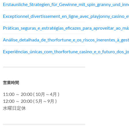
Erstaunliche_Strategien_für_Gewinne_mit_spin_granny_und_inn
Exceptionnel_divertissement_en_ligne_avec_playjonny_casino_e
Práticas_seguras_e_estratégias_eficazes_para_aproveitar_ao_m
Análise_detalhada_de_thorfortune_e_os_riscos_inerentes_à_ges
Experiências_únicas_com_thorfortune_casino_e_o_futuro_dos_j
営業時間
11:00 ～ 20:00 ( 10月～4月 )
12:00 ～ 20:00 ( 5月～9月 )
水曜日定休