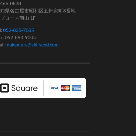
466-0838
知県名古屋市昭和区五軒家町8番地
ブローネ南山 1F
l:
052-835-7035
x: 052-893-9005
il:
nakamura@ski-seed.com