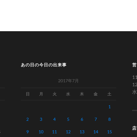
あの日の今日の出来事
営
1
2017年7月
1
水
日
月
火
水
木
金
土
1
2
3
4
5
6
7
8
店
5
9
10
11
12
13
14
15