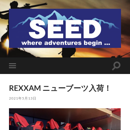
SEED
検
モ
索
バ
フ
イ
ィ
ル
ー
REXXAM ニューブーツ入荷！
メ
ル
ニ
ド
ュ
2021年5月13日
を
ー
切
を
り
切
替
り
え
替
る
え