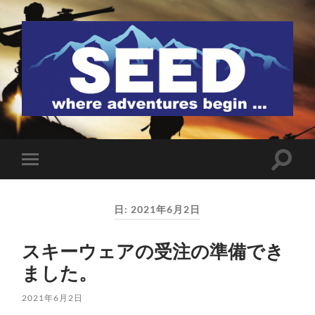
SEED
検
モ
索
バ
フ
イ
ィ
ル
ー
日:
2021年6月2日
メ
ル
ニ
ド
ュ
を
スキーウェアの受注の準備でき
ー
切
を
り
ました。
切
替
り
え
替
る
2021年6月2日
え