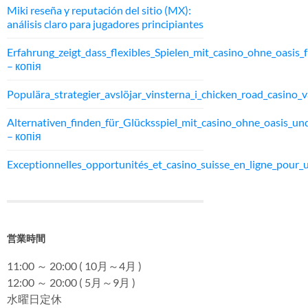
Miki reseña y reputación del sitio (MX):
análisis claro para jugadores principiantes
Erfahrung_zeigt_dass_flexibles_Spielen_mit_casino_ohne_oasis
– копія
Populära_strategier_avslöjar_vinsterna_i_chicken_road_casino_
Alternativen_finden_für_Glücksspiel_mit_casino_ohne_oasis_u
– копія
Exceptionnelles_opportunités_et_casino_suisse_en_ligne_pour_
営業時間
11:00 ～ 20:00 ( 10月～4月 )
12:00 ～ 20:00 ( 5月～9月 )
水曜日定休