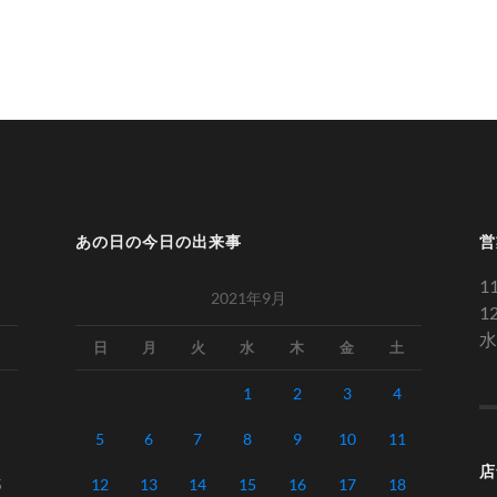
あの日の今日の出来事
営
1
2021年9月
1
水
日
月
火
水
木
金
土
1
2
3
4
5
6
7
8
9
10
11
店
5
12
13
14
15
16
17
18