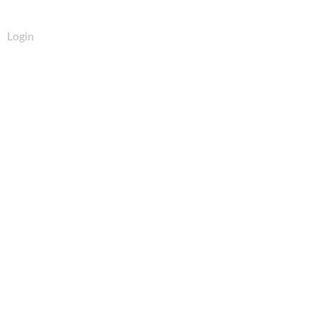
Login