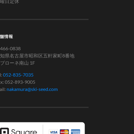
曜日定休
舗情報
466-0838
知県名古屋市昭和区五軒家町8番地
ブローネ南山 1F
l:
052-835-7035
x: 052-893-9005
il:
nakamura@ski-seed.com