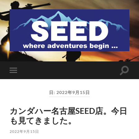
SEED
検
モ
索
バ
フ
イ
ィ
ル
ー
日:
2022年9月15日
メ
ル
ニ
ド
ュ
を
カンダハー名古屋SEED店。今日
ー
切
を
り
も見てきました。
切
替
り
え
替
る
2022年9月15日
え