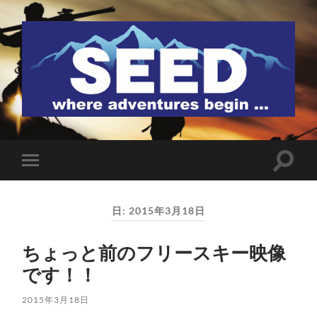
SEED
検
モ
索
バ
フ
イ
ィ
ル
ー
日:
2015年3月18日
メ
ル
ニ
ド
ュ
を
ちょっと前のフリースキー映像
ー
切
を
り
です！！
切
替
り
え
替
る
2015年3月18日
え