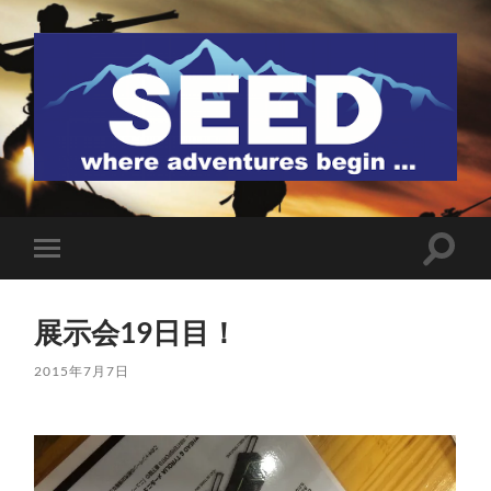
SEED
検
モ
索
バ
フ
イ
ィ
ル
ー
展示会19日目！
メ
ル
ニ
ド
ュ
2015年7月7日
を
ー
切
を
り
切
替
り
え
替
る
え