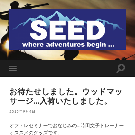
SEED
検
モ
索
バ
フ
イ
ィ
ル
ー
お待たせしました。ウッドマッ
メ
ル
ニ
サージ…入荷いたしました。
ド
ュ
を
ー
切
を
2015年9月4日
り
切
替
り
え
オフトレセミナーでおなじみの…時田文子トレーナー
替
る
え
オススメのグッズです。