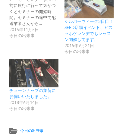
前に銀行に行って気がつ
くとセミナーの開始時
間。セミナーの途中で配
シルバーウィーク3日目！
送業者さんから…
SEED店頭イベント、ピス
2015年11月5日
ラボゲレンデでもレッス
今日の出来事
ン開催してます。
2015年9月21日
今日の出来事
チューンナップの集荷に
お伺いいたしました。
2018年6月14日
今日の出来事
今日の出来事