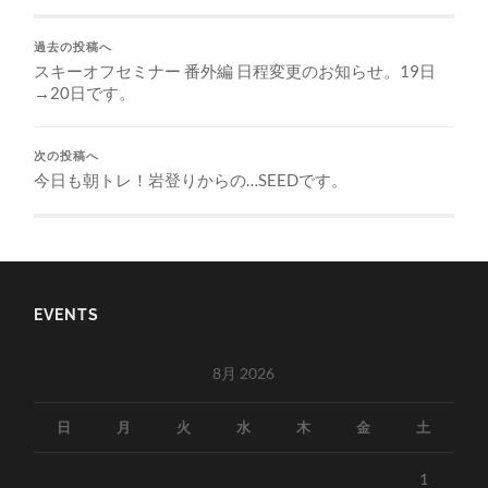
過去の投稿へ
スキーオフセミナー 番外編 日程変更のお知らせ。19日
→20日です。
次の投稿へ
今日も朝トレ！岩登りからの…SEEDです。
EVENTS
8月 2026
日
月
火
水
木
金
土
1