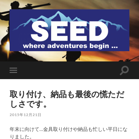
SEED
検
モ
索
バ
フ
イ
ィ
ル
ー
取り付け、納品も最後の慌ただ
メ
ル
ニ
しさです。
ド
ュ
を
ー
切
を
2015年12月21日
り
切
替
り
え
年末に向けて…金具取り付けや納品も忙しい平日にな
替
る
え
りました。