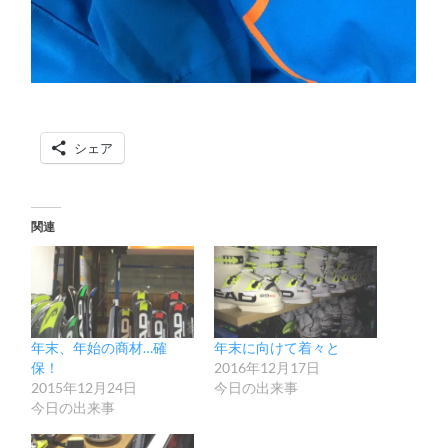
シェア
関連
年末、年始の商材…確
年末に向けて着々と
保！
2016年12月17日
2015年12月24日
今日の出来事
今日の出来事