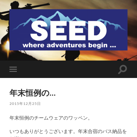
SEED
検
モ
索
バ
フ
イ
ィ
ル
ー
年末恒例の…
メ
ル
ニ
ド
ュ
2015年12月25日
を
ー
切
を
り
年末恒例のチームウェアのワッペン。
切
替
り
え
替
る
いつもありがとうございます。年末合宿のバス納品を
え