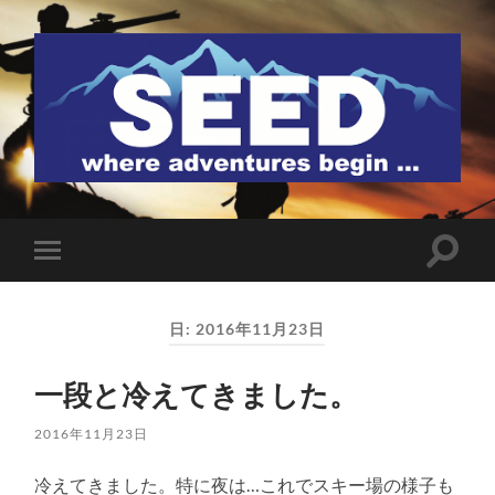
SEED
検
モ
索
バ
フ
イ
ィ
ル
ー
日:
2016年11月23日
メ
ル
ニ
ド
ュ
を
一段と冷えてきました。
ー
切
を
り
切
替
2016年11月23日
り
え
替
る
え
冷えてきました。特に夜は…これでスキー場の様子も