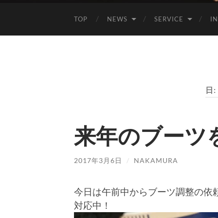
TOP
NEWS
SERVICE
I
日:
来年のブーツ
2017年3月6日
/
NAKAMURA
今日は午前中からブーツ調整の依
対応中！