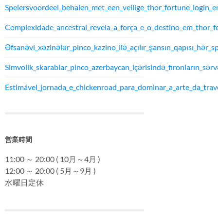
Spelersvoordeel_behalen_met_een_veilige_thor_fortune_login_
Complexidade_ancestral_revela_a_força_e_o_destino_em_thor_f
Əfsanəvi_xəzinələr_pinco_kazino_ilə_açılır_şansın_qapısı_hər_sp
Simvolik_skarablar_pinco_azerbaycan_içərisində_fironların_sərvə
Estimável_jornada_e_chickenroad_para_dominar_a_arte_da_trav
営業時間
11:00 ～ 20:00 ( 10月～4月 )
12:00 ～ 20:00 ( 5月～9月 )
水曜日定休