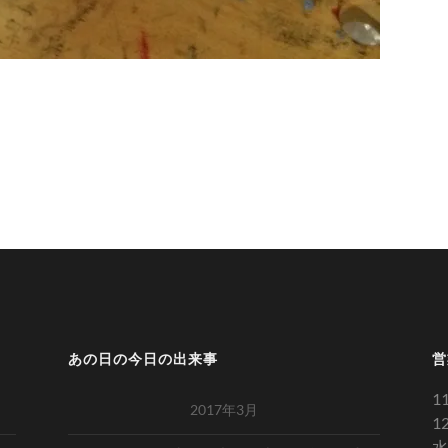
あの日の今日の出来事
営
1
2017年3月
1
水