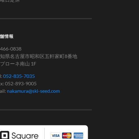
舗情報
466-0838
知県名古屋市昭和区五軒家町8番地
ブローネ南山 1F
l:
052-835-7035
x: 052-893-9005
il:
nakamura@ski-seed.com