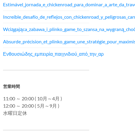
Estimável_jornada_e_chickenroad_para_dominar_a_arte_da_trav
Increíble_desafío_de_reflejos_con_chickenroad_y_peligrosas_car
Wciągająca_zabawa_i_plinko_game_to_szansa_na_wygraną_cho
Absurde_précision_et_plinko_game_une_stratégie_pour_maxim
Ενθουσιώδης_εμπειρία_παιχνιδιού_από_την_αρ
営業時間
11:00 ～ 20:00 ( 10月～4月 )
12:00 ～ 20:00 ( 5月～9月 )
水曜日定休