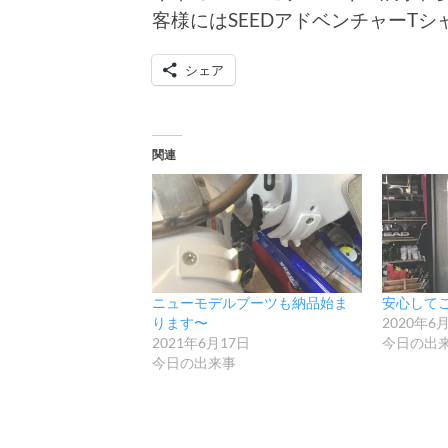
客様にはSEEDアドベンチャーT
シェア
関連
ニューモデルブーツも納品始ま
安心して
ります〜
2020年6
2021年6月17日
今日の出
今日の出来事