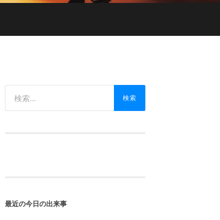
検
索:
最近の今日の出来事