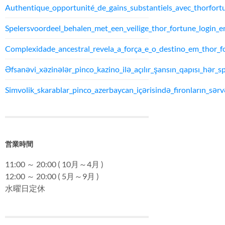
Authentique_opportunité_de_gains_substantiels_avec_thorfort
Spelersvoordeel_behalen_met_een_veilige_thor_fortune_login_
Complexidade_ancestral_revela_a_força_e_o_destino_em_thor_f
Əfsanəvi_xəzinələr_pinco_kazino_ilə_açılır_şansın_qapısı_hər_sp
Simvolik_skarablar_pinco_azerbaycan_içərisində_fironların_sərvə
営業時間
11:00 ～ 20:00 ( 10月～4月 )
12:00 ～ 20:00 ( 5月～9月 )
水曜日定休