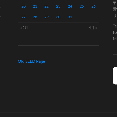
〒
2
20
21
22
23
24
25
26
愛
リ
9
27
28
29
30
31
Te
« 2月
4月 »
Fa
Ma
Old SEED Page