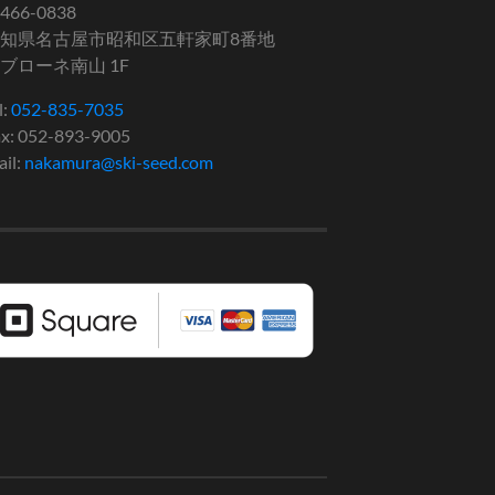
466-0838
知県名古屋市昭和区五軒家町8番地
ブローネ南山 1F
l:
052-835-7035
x: 052-893-9005
il:
nakamura@ski-seed.com