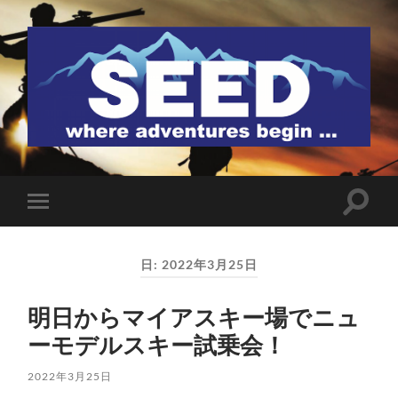
SEED
検
モ
索
バ
フ
イ
ィ
ル
ー
日:
2022年3月25日
メ
ル
ニ
ド
ュ
を
明日からマイアスキー場でニュ
ー
切
を
り
ーモデルスキー試乗会！
切
替
り
え
替
る
2022年3月25日
え