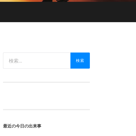
検
索:
最近の今日の出来事