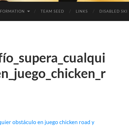
NFORMATION
TEAM SEED
LINKS
DISABLED SKI
fío_supera_cualqui
en_juego_chicken_r
quier obstáculo en juego chicken road y