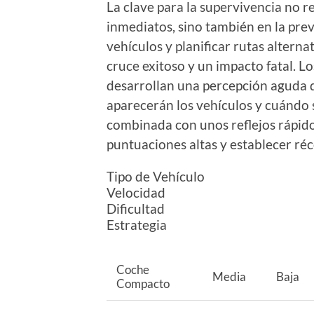
La clave para la supervivencia no r
inmediatos, sino también en la prev
vehículos y planificar rutas altern
cruce exitoso y un impacto fatal.
desarrollan una percepción aguda d
aparecerán los vehículos y cuándo 
combinada con unos reflejos rápidos
puntuaciones altas y establecer réc
Tipo de Vehículo
Velocidad
Dificultad
Estrategia
Coche
Media
Baja
Compacto