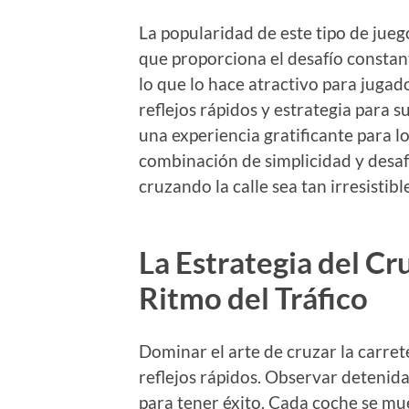
La popularidad de este tipo de jueg
que proporciona el desafío constant
lo que lo hace atractivo para jugad
reflejos rápidos y estrategia para su
una experiencia gratificante para 
combinación de simplicidad y desafí
cruzando la calle sea tan irresistibl
La Estrategia del Cr
Ritmo del Tráfico
Dominar el arte de cruzar la carret
reflejos rápidos. Observar detenid
para tener éxito. Cada coche se mue