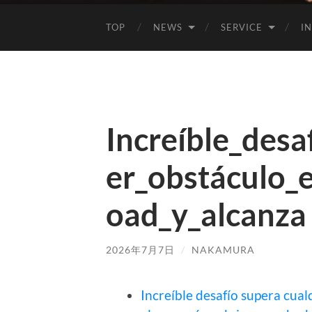
TOP
NEWS
SERVICE
I
Increíble_desa
er_obstáculo_
oad_y_alcanza
2026年7月7日
/
NAKAMURA
Increíble desafío supera cual