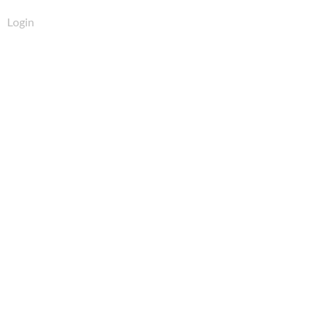
Login