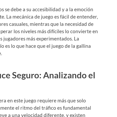
os se debe a su accesibilidad y a la emoción
e. La mecánica de juego es fácil de entender,
ores casuales, mientras que la necesidad de
perar los niveles más difíciles lo convierte en
los jugadores más experimentados. La
o es lo que hace que el juego de la gallina
e.
uce Seguro: Analizando el
era en este juego requiere más que solo
amente el ritmo del tráfico es fundamental
ve a una velocidad diferente, y existen