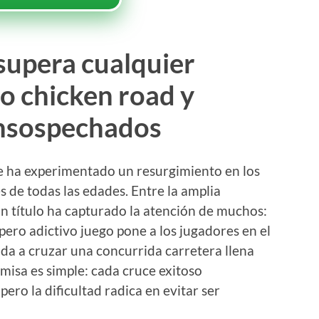
 supera cualquier
o chicken road y
insospechados
e ha experimentado un resurgimiento en los
 de todas las edades. Entre la amplia
un título ha capturado la atención de muchos:
o pero adictivo juego pone a los jugadores en el
dida a cruzar una concurrida carretera llena
misa es simple: cada cruce exitoso
ero la dificultad radica en evitar ser