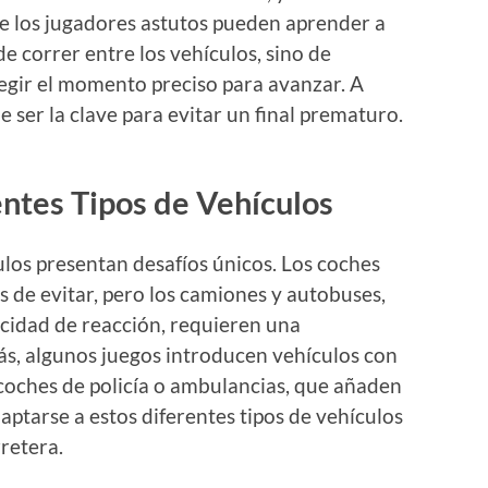
 los jugadores astutos pueden aprender a
e correr entre los vehículos, sino de
elegir el momento preciso para avanzar. A
ser la clave para evitar un final prematuro.
ntes Tipos de Vehículos
culos presentan desafíos únicos. Los coches
s de evitar, pero los camiones y autobuses,
idad de reacción, requieren una
s, algunos juegos introducen vehículos con
oches de policía o ambulancias, que añaden
aptarse a estos diferentes tipos de vehículos
rretera.