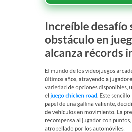
Increíble desafío
obstáculo en jueg
alcanza récords 
El mundo de los videojuegos arcad
últimos años, atrayendo a jugadores
variedad de opciones disponibles, 
el
juego chicken road
. Este sencill
papel de una gallina valiente, deci
de vehículos en movimiento. La pre
recompensa al jugador con puntos, p
atropellado por los automóviles.