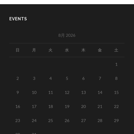
EVENTS
8月 2026
日
月
火
水
木
金
土
1
2
3
4
5
6
7
8
9
10
11
12
13
14
15
16
17
18
19
20
21
22
23
24
25
26
27
28
29