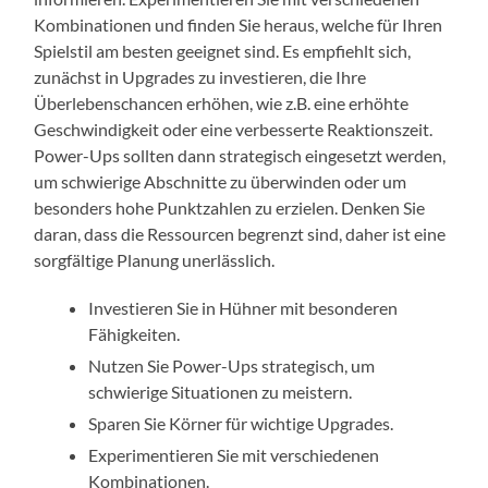
Kombinationen und finden Sie heraus, welche für Ihren
Spielstil am besten geeignet sind. Es empfiehlt sich,
zunächst in Upgrades zu investieren, die Ihre
Überlebenschancen erhöhen, wie z.B. eine erhöhte
Geschwindigkeit oder eine verbesserte Reaktionszeit.
Power-Ups sollten dann strategisch eingesetzt werden,
um schwierige Abschnitte zu überwinden oder um
besonders hohe Punktzahlen zu erzielen. Denken Sie
daran, dass die Ressourcen begrenzt sind, daher ist eine
sorgfältige Planung unerlässlich.
Investieren Sie in Hühner mit besonderen
Fähigkeiten.
Nutzen Sie Power-Ups strategisch, um
schwierige Situationen zu meistern.
Sparen Sie Körner für wichtige Upgrades.
Experimentieren Sie mit verschiedenen
Kombinationen.