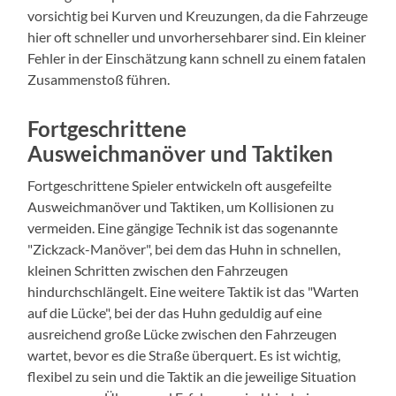
vorsichtig bei Kurven und Kreuzungen, da die Fahrzeuge
hier oft schneller und unvorhersehbarer sind. Ein kleiner
Fehler in der Einschätzung kann schnell zu einem fatalen
Zusammenstoß führen.
Fortgeschrittene
Ausweichmanöver und Taktiken
Fortgeschrittene Spieler entwickeln oft ausgefeilte
Ausweichmanöver und Taktiken, um Kollisionen zu
vermeiden. Eine gängige Technik ist das sogenannte
"Zickzack-Manöver", bei dem das Huhn in schnellen,
kleinen Schritten zwischen den Fahrzeugen
hindurchschlängelt. Eine weitere Taktik ist das "Warten
auf die Lücke", bei der das Huhn geduldig auf eine
ausreichend große Lücke zwischen den Fahrzeugen
wartet, bevor es die Straße überquert. Es ist wichtig,
flexibel zu sein und die Taktik an die jeweilige Situation