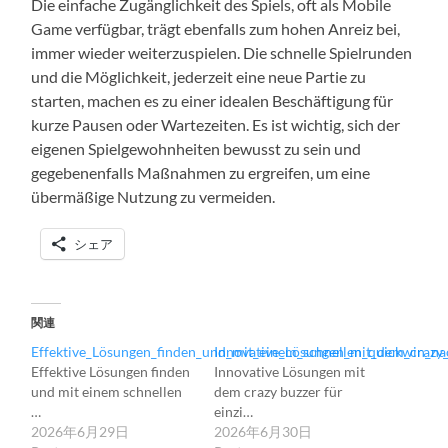
Die einfache Zugänglichkeit des Spiels, oft als Mobile
Game verfügbar, trägt ebenfalls zum hohen Anreiz bei,
immer wieder weiterzuspielen. Die schnelle Spielrunden
und die Möglichkeit, jederzeit eine neue Partie zu
starten, machen es zu einer idealen Beschäftigung für
kurze Pausen oder Wartezeiten. Es ist wichtig, sich der
eigenen Spielgewohnheiten bewusst zu sein und
gegebenenfalls Maßnahmen zu ergreifen, um eine
übermäßige Nutzung zu vermeiden.
シェア
関連
Effektive_Lösungen_finden_und_mit_einem_schnellen_quickwin_na
Innovative_Lösungen_mit_dem_crazy_
Effektive Lösungen finden
Innovative Lösungen mit
und mit einem schnellen
dem crazy buzzer für
…
einzi…
2026年6月29日
2026年6月30日