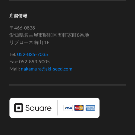
店舗情報
〒466-0838
愛知県名古屋市昭和区五軒家町8番地
リブローネ南山 1F
Tel:
052-835-7035
Fax: 052-893-9005
Mail:
nakamura@ski-seed.com