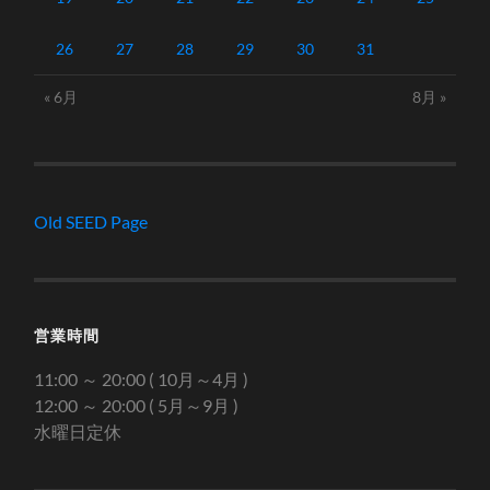
26
27
28
29
30
31
« 6月
8月 »
Old SEED Page
営業時間
11:00 ～ 20:00 ( 10月～4月 )
12:00 ～ 20:00 ( 5月～9月 )
水曜日定休