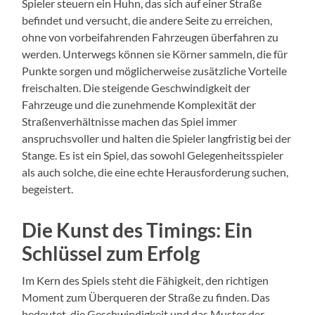
Spieler steuern ein Huhn, das sich auf einer Straße
befindet und versucht, die andere Seite zu erreichen,
ohne von vorbeifahrenden Fahrzeugen überfahren zu
werden. Unterwegs können sie Körner sammeln, die für
Punkte sorgen und möglicherweise zusätzliche Vorteile
freischalten. Die steigende Geschwindigkeit der
Fahrzeuge und die zunehmende Komplexität der
Straßenverhältnisse machen das Spiel immer
anspruchsvoller und halten die Spieler langfristig bei der
Stange. Es ist ein Spiel, das sowohl Gelegenheitsspieler
als auch solche, die eine echte Herausforderung suchen,
begeistert.
Die Kunst des Timings: Ein
Schlüssel zum Erfolg
Im Kern des Spiels steht die Fähigkeit, den richtigen
Moment zum Überqueren der Straße zu finden. Das
bedeutet, die Geschwindigkeit und das Muster der