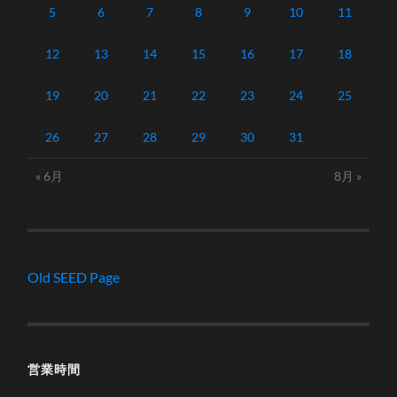
5
6
7
8
9
10
11
12
13
14
15
16
17
18
19
20
21
22
23
24
25
26
27
28
29
30
31
« 6月
8月 »
Old SEED Page
営業時間