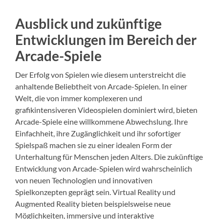
Ausblick und zukünftige
Entwicklungen im Bereich der
Arcade-Spiele
Der Erfolg von Spielen wie diesem unterstreicht die
anhaltende Beliebtheit von Arcade-Spielen. In einer
Welt, die von immer komplexeren und
grafikintensiveren Videospielen dominiert wird, bieten
Arcade-Spiele eine willkommene Abwechslung. Ihre
Einfachheit, ihre Zugänglichkeit und ihr sofortiger
Spielspaß machen sie zu einer idealen Form der
Unterhaltung für Menschen jeden Alters. Die zukünftige
Entwicklung von Arcade-Spielen wird wahrscheinlich
von neuen Technologien und innovativen
Spielkonzepten geprägt sein. Virtual Reality und
Augmented Reality bieten beispielsweise neue
Möglichkeiten, immersive und interaktive