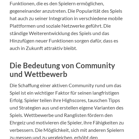
Funktionen, die es den Spielern ermöglichen,
gegeneinander anzutreten. Die Popularität des Spiels
hat auch zu seiner Integration in verschiedene mobile
Plattformen und soziale Netzwerke geführt. Die
ständige Weiterentwicklung des Spiels und das
Hinzufügen neuer Funktionen sorgen dafür, dass es
auch in Zukunft attraktiv bleibt.
Die Bedeutung von Community
und Wettbewerb
Die Schaffung einer aktiven Community rund um das
Spiel ist ein wichtiger Faktor für seinen langfristigen
Erfolg. Spieler teilen ihre Highscores, tauschen Tipps
und Strategien aus und erstellen eigene Varianten des
Spiels. Wettbewerbe und Ranglisten fördern den
Ehrgeiz und motivieren die Spieler, ihre Fähigkeiten zu
verbessern. Die Möglichkeit, sich mit anderen Spielern
zu messen und zu vergleichen, erhöht den