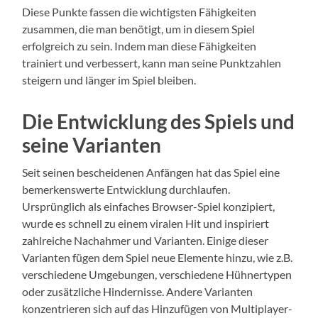
Diese Punkte fassen die wichtigsten Fähigkeiten
zusammen, die man benötigt, um in diesem Spiel
erfolgreich zu sein. Indem man diese Fähigkeiten
trainiert und verbessert, kann man seine Punktzahlen
steigern und länger im Spiel bleiben.
Die Entwicklung des Spiels und
seine Varianten
Seit seinen bescheidenen Anfängen hat das Spiel eine
bemerkenswerte Entwicklung durchlaufen.
Ursprünglich als einfaches Browser-Spiel konzipiert,
wurde es schnell zu einem viralen Hit und inspiriert
zahlreiche Nachahmer und Varianten. Einige dieser
Varianten fügen dem Spiel neue Elemente hinzu, wie z.B.
verschiedene Umgebungen, verschiedene Hühnertypen
oder zusätzliche Hindernisse. Andere Varianten
konzentrieren sich auf das Hinzufügen von Multiplayer-