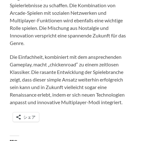
Spielerlebnisse zu schaffen. Die Kombination von
Arcade-Spielen mit sozialen Netzwerken und
Multiplayer-Funktionen wird ebenfalls eine wichtige
Rolle spielen. Die Mischung aus Nostalgie und
Innovation verspricht eine spannende Zukunft für das
Genre.
Die Einfachheit, kombiniert mit dem ansprechenden
Gameplay, macht „chickenroad“ zu einem zeitlosen
Klassiker. Die rasante Entwicklung der Spielebranche
zeigt, dass dieser simple Ansatz weiterhin erfolgreich
sein kann und in Zukunft vielleicht sogar eine
Renaissance erlebt, indem er sich neuen Technologien
anpasst und innovative Multiplayer-Modi integriert.
シェア