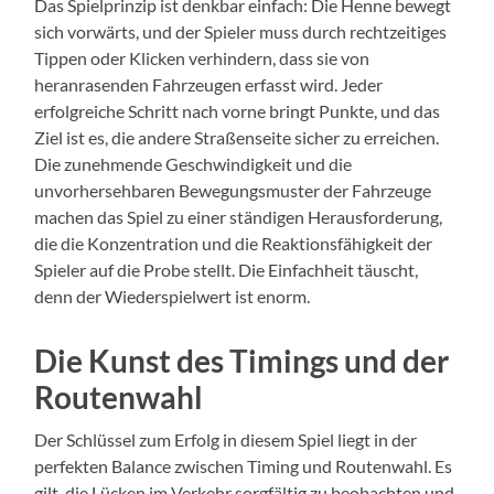
Das Spielprinzip ist denkbar einfach: Die Henne bewegt
sich vorwärts, und der Spieler muss durch rechtzeitiges
Tippen oder Klicken verhindern, dass sie von
heranrasenden Fahrzeugen erfasst wird. Jeder
erfolgreiche Schritt nach vorne bringt Punkte, und das
Ziel ist es, die andere Straßenseite sicher zu erreichen.
Die zunehmende Geschwindigkeit und die
unvorhersehbaren Bewegungsmuster der Fahrzeuge
machen das Spiel zu einer ständigen Herausforderung,
die die Konzentration und die Reaktionsfähigkeit der
Spieler auf die Probe stellt. Die Einfachheit täuscht,
denn der Wiederspielwert ist enorm.
Die Kunst des Timings und der
Routenwahl
Der Schlüssel zum Erfolg in diesem Spiel liegt in der
perfekten Balance zwischen Timing und Routenwahl. Es
gilt, die Lücken im Verkehr sorgfältig zu beobachten und