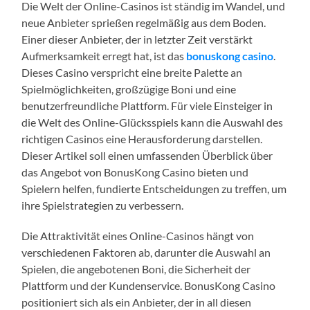
Die Welt der Online-Casinos ist ständig im Wandel, und
neue Anbieter sprießen regelmäßig aus dem Boden.
Einer dieser Anbieter, der in letzter Zeit verstärkt
Aufmerksamkeit erregt hat, ist das
bonuskong casino
.
Dieses Casino verspricht eine breite Palette an
Spielmöglichkeiten, großzügige Boni und eine
benutzerfreundliche Plattform. Für viele Einsteiger in
die Welt des Online-Glücksspiels kann die Auswahl des
richtigen Casinos eine Herausforderung darstellen.
Dieser Artikel soll einen umfassenden Überblick über
das Angebot von BonusKong Casino bieten und
Spielern helfen, fundierte Entscheidungen zu treffen, um
ihre Spielstrategien zu verbessern.
Die Attraktivität eines Online-Casinos hängt von
verschiedenen Faktoren ab, darunter die Auswahl an
Spielen, die angebotenen Boni, die Sicherheit der
Plattform und der Kundenservice. BonusKong Casino
positioniert sich als ein Anbieter, der in all diesen