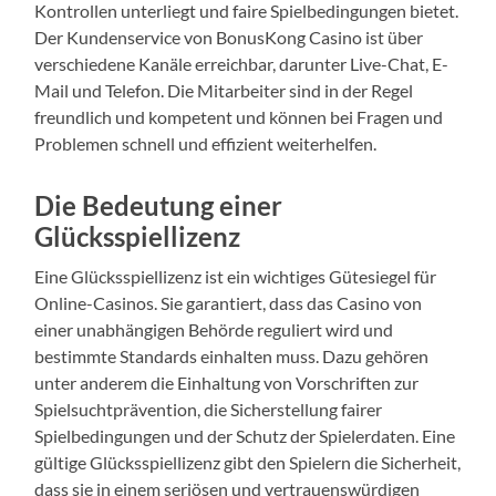
Kontrollen unterliegt und faire Spielbedingungen bietet.
Der Kundenservice von BonusKong Casino ist über
verschiedene Kanäle erreichbar, darunter Live-Chat, E-
Mail und Telefon. Die Mitarbeiter sind in der Regel
freundlich und kompetent und können bei Fragen und
Problemen schnell und effizient weiterhelfen.
Die Bedeutung einer
Glücksspiellizenz
Eine Glücksspiellizenz ist ein wichtiges Gütesiegel für
Online-Casinos. Sie garantiert, dass das Casino von
einer unabhängigen Behörde reguliert wird und
bestimmte Standards einhalten muss. Dazu gehören
unter anderem die Einhaltung von Vorschriften zur
Spielsuchtprävention, die Sicherstellung fairer
Spielbedingungen und der Schutz der Spielerdaten. Eine
gültige Glücksspiellizenz gibt den Spielern die Sicherheit,
dass sie in einem seriösen und vertrauenswürdigen