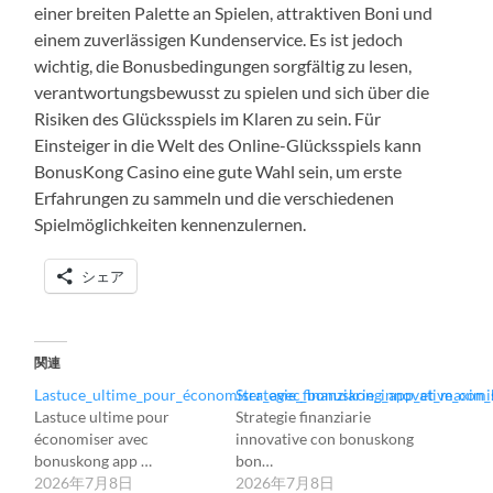
einer breiten Palette an Spielen, attraktiven Boni und
einem zuverlässigen Kundenservice. Es ist jedoch
wichtig, die Bonusbedingungen sorgfältig zu lesen,
verantwortungsbewusst zu spielen und sich über die
Risiken des Glücksspiels im Klaren zu sein. Für
Einsteiger in die Welt des Online-Glücksspiels kann
BonusKong Casino eine gute Wahl sein, um erste
Erfahrungen zu sammeln und die verschiedenen
Spielmöglichkeiten kennenzulernen.
シェア
関連
Lastuce_ultime_pour_économiser_avec_bonuskong_app_et_maximi
Strategie_finanziarie_innovative_co
Lastuce ultime pour
Strategie finanziarie
économiser avec
innovative con bonuskong
bonuskong app …
bon…
2026年7月8日
2026年7月8日