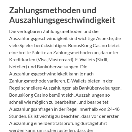
Zahlungsmethoden und
Auszahlungsgeschwindigkeit
Die verfügbaren Zahlungsmethoden und die
Auszahlungsgeschwindigkeit sind wichtige Aspekte, die
viele Spieler berücksichtigen. BonusKong Casino bietet
eine breite Palette an Zahlungsmethoden an, darunter
Kreditkarten (Visa, Mastercard), E-Wallets (Skrill,
Neteller) und Banküberweisungen. Die
Auszahlungsgeschwindigkeit kann je nach
Zahlungsmethode variieren. E-Wallets bieten in der
Regel schnellere Auszahlungen als Banküberweisungen.
BonusKong Casino bemüht sich, Auszahlungen so
schnell wie möglich zu bearbeiten, und bearbeitet
Auszahlungsanfragen in der Regel innerhalb von 24-48
Stunden. Es ist wichtig zu beachten, dass vor der ersten
Auszahlung eine Identitätsprüfung durchgeführt
werden kann, um sicherzustellen, dass der