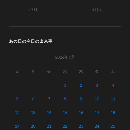
« 7月
9月 »
あの日の今日の出来事
2026年7月
日
月
火
水
木
金
土
1
2
3
4
5
6
7
8
9
10
11
12
13
14
15
16
17
18
19
20
21
22
23
24
25