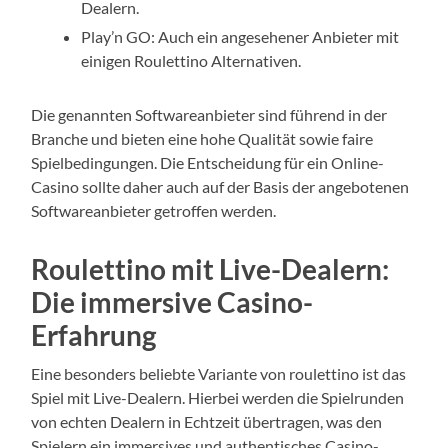
Dealern.
Play’n GO: Auch ein angesehener Anbieter mit
einigen Roulettino Alternativen.
Die genannten Softwareanbieter sind führend in der
Branche und bieten eine hohe Qualität sowie faire
Spielbedingungen. Die Entscheidung für ein Online-
Casino sollte daher auch auf der Basis der angebotenen
Softwareanbieter getroffen werden.
Roulettino mit Live-Dealern:
Die immersive Casino-
Erfahrung
Eine besonders beliebte Variante von roulettino ist das
Spiel mit Live-Dealern. Hierbei werden die Spielrunden
von echten Dealern in Echtzeit übertragen, was den
Spielern ein immersives und authentisches Casino-