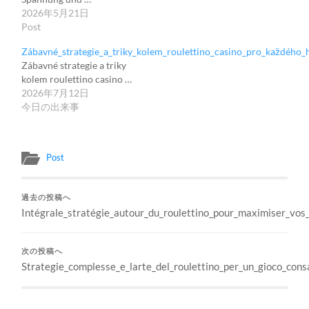
2026年5月21日
Post
Zábavné_strategie_a_triky_kolem_roulettino_casino_pro_každého_
Zábavné strategie a triky
kolem roulettino casino …
2026年7月12日
今日の出来事
Post
過去の投稿へ
Intégrale_stratégie_autour_du_roulettino_pour_maximiser_vos
次の投稿へ
Strategie_complesse_e_larte_del_roulettino_per_un_gioco_con