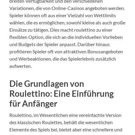
breiten Verfügbarkeit und den verschiedenen
Variationen, die von Online-Casinos angeboten werden.
Spieler können oft aus einer Vielzahl von Wettlimits
wählen, die es ermöglichen, sowohl kleine als auch große
Einsätze zu tätigen. Dies macht roulettino zu einer
flexiblen Option, die sich an die individuellen Vorlieben
und Budgets der Spieler anpasst. Darüber hinaus
profitieren Spieler oft von attraktiven Bonusangeboten
und Werbeaktionen, die das Spielerlebnis zusätzlich
aufwerten.
Die Grundlagen von
Roulettino: Eine Einführung
für Anfänger
Roulettino, im Wesentlichen eine vereinfachte Version
des klassischen Roulettes, behält die wesentlichen
Elemente des Spiels bei, bietet aber eine schnellere und