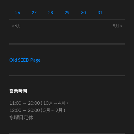
26
27
28
29
30
31
« 6月
8月 »
Old SEED Page
営業時間
11:00 ～ 20:00 ( 10月～4月 )
12:00 ～ 20:00 ( 5月～9月 )
水曜日定休