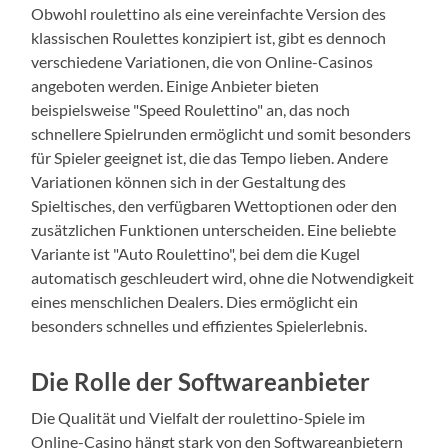
Obwohl roulettino als eine vereinfachte Version des
klassischen Roulettes konzipiert ist, gibt es dennoch
verschiedene Variationen, die von Online-Casinos
angeboten werden. Einige Anbieter bieten
beispielsweise "Speed Roulettino" an, das noch
schnellere Spielrunden ermöglicht und somit besonders
für Spieler geeignet ist, die das Tempo lieben. Andere
Variationen können sich in der Gestaltung des
Spieltisches, den verfügbaren Wettoptionen oder den
zusätzlichen Funktionen unterscheiden. Eine beliebte
Variante ist "Auto Roulettino", bei dem die Kugel
automatisch geschleudert wird, ohne die Notwendigkeit
eines menschlichen Dealers. Dies ermöglicht ein
besonders schnelles und effizientes Spielerlebnis.
Die Rolle der Softwareanbieter
Die Qualität und Vielfalt der roulettino-Spiele im
Online-Casino hängt stark von den Softwareanbietern