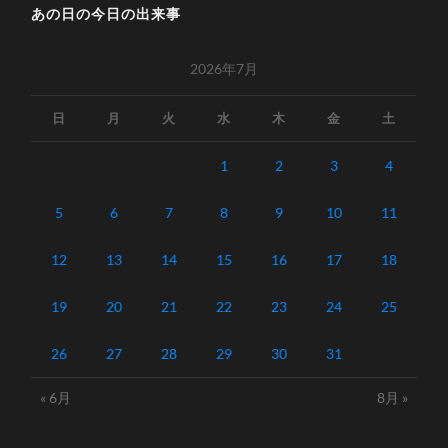
あの日の今日の出来事
2026年7月
日
月
火
水
木
金
土
1
2
3
4
5
6
7
8
9
10
11
12
13
14
15
16
17
18
19
20
21
22
23
24
25
26
27
28
29
30
31
« 6月
8月 »