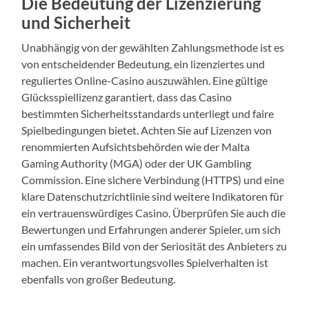
Die Bedeutung der Lizenzierung
und Sicherheit
Unabhängig von der gewählten Zahlungsmethode ist es
von entscheidender Bedeutung, ein lizenziertes und
reguliertes Online-Casino auszuwählen. Eine gültige
Glücksspiellizenz garantiert, dass das Casino
bestimmten Sicherheitsstandards unterliegt und faire
Spielbedingungen bietet. Achten Sie auf Lizenzen von
renommierten Aufsichtsbehörden wie der Malta
Gaming Authority (MGA) oder der UK Gambling
Commission. Eine sichere Verbindung (HTTPS) und eine
klare Datenschutzrichtlinie sind weitere Indikatoren für
ein vertrauenswürdiges Casino. Überprüfen Sie auch die
Bewertungen und Erfahrungen anderer Spieler, um sich
ein umfassendes Bild von der Seriosität des Anbieters zu
machen. Ein verantwortungsvolles Spielverhalten ist
ebenfalls von großer Bedeutung.