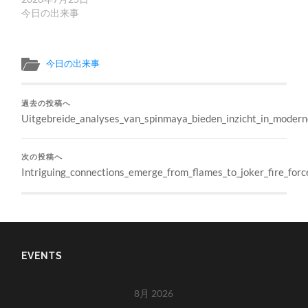
今日の出来事
今日の出来事
過去の投稿へ
Uitgebreide_analyses_van_spinmaya_bieden_inzicht_in_modern
次の投稿へ
Intriguing_connections_emerge_from_flames_to_joker_fire_force
EVENTS
8月 2026