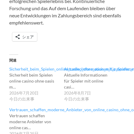
erfolgreichen Spielerlebnis bei. Kontinuierliche
Forschung und das Auf dem Laufenden bleiben über
neue Entwicklungen im Zahlungsbereich sind ebenfalls
empfehlenswert.
シェア
関連
Sicherheit_beim_Spielen_online_casino_ohne_oasis_mit_paysafeca
Aktuelle_Informationen_für_Spieler_
Sicherheit beim Spielen
Aktuelle Informationen
online casino ohne oasis
für Spieler mit online
m…
casi…
2026年7月20日
2026年8月7日
今日の出来事
今日の出来事
Vertrauen_schaffen_moderne_Anbieter_von_online_casino_ohne_oa
Vertrauen schaffen
moderne Anbieter von
online cas…
2026年7月25日