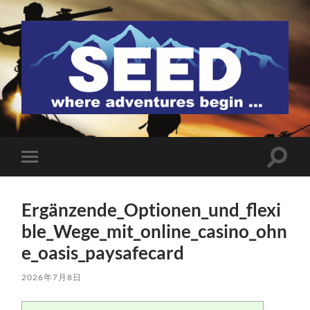
SEED
検
モ
索
バ
フ
イ
ィ
ル
ー
Ergänzende_Optionen_und_flexi
メ
ル
ニ
ble_Wege_mit_online_casino_ohn
ド
ュ
を
ー
e_oasis_paysafecard
切
を
り
切
替
り
2026年7月8日
え
替
る
え