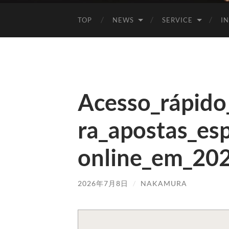
TOP
NEWS
SERVICE
I
Acesso_rápido
ra_apostas_esp
online_em_20
2026年7月8日
/
NAKAMURA