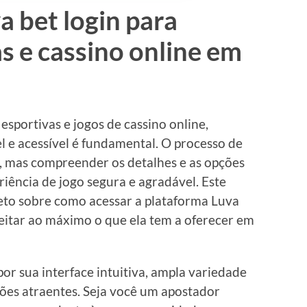
a bet login para
s e cassino online em
esportivas e jogos de cassino online,
 e acessível é fundamental. O processo de
, mas compreender os detalhes e as opções
riência de jogo segura e agradável. Este
leto sobre como acessar a plataforma Luva
veitar ao máximo o que ela tem a oferecer em
or sua interface intuitiva, ampla variedade
ões atraentes. Seja você um apostador