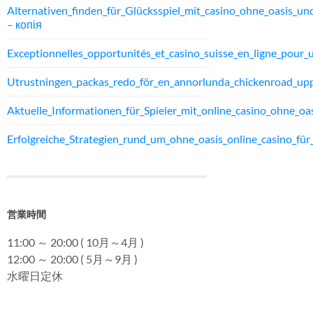
Alternativen_finden_für_Glücksspiel_mit_casino_ohne_oasis_u
– копія
Exceptionnelles_opportunités_et_casino_suisse_en_ligne_pour_
Utrustningen_packas_redo_för_en_annorlunda_chickenroad_upp
Aktuelle_Informationen_für_Spieler_mit_online_casino_ohne_oa
Erfolgreiche_Strategien_rund_um_ohne_oasis_online_casino_für_
営業時間
11:00 ～ 20:00 ( 10月～4月 )
12:00 ～ 20:00 ( 5月～9月 )
水曜日定休