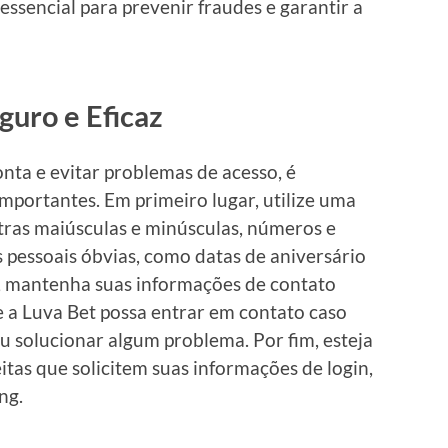
ssencial para prevenir fraudes e garantir a
guro e Eficaz
nta e evitar problemas de acesso, é
mportantes. Em primeiro lugar, utilize uma
tras maiúsculas e minúsculas, números e
s pessoais óbvias, como datas de aniversário
o, mantenha suas informações de contato
e a Luva Bet possa entrar em contato caso
ou solucionar algum problema. Por fim, esteja
itas que solicitem suas informações de login,
ng.