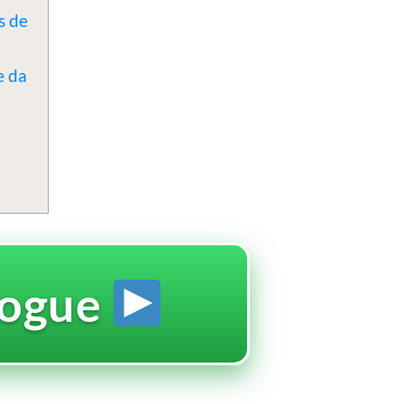
s de
e da
ogue