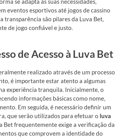
forma se adapta às suas necessidades,
m eventos esportivos até jogos de cassino
a transparência são pilares da Luva Bet,
e de jogo confiável e justo.
sso de Acesso à Luva Bet
geralmente realizado através de um processo
anto, é importante estar atento a algumas
ma experiência tranquila. Inicialmente, o
necendo informações básicas como nome,
mento. Em seguida, é necessário definir um
, que serão utilizados para efetuar o
luva
a Bet frequentemente exige a verificação da
umentos que comprovem a identidade do