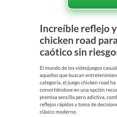
Increíble reflejo 
chicken road para
caótico sin riesgo
El mundo de los videojuegos casual
aquellos que buscan entretenimient
categoría, el
juego chicken road
ha 
convirtiéndose en una opción recur
premisa sencilla pero adictiva, co
reflejos rápidos y toma de decision
clásico moderno.