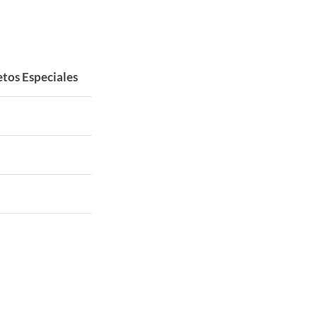
tos Especiales