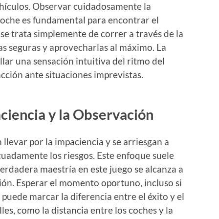
ehículos. Observar cuidadosamente la
 coche es fundamental para encontrar el
e trata simplemente de correr a través de la
has seguras y aprovecharlas al máximo. La
lar una sensación intuitiva del ritmo del
cción ante situaciones imprevistas.
aciencia y la Observación
levar por la impaciencia y se arriesgan a
ecuadamente los riesgos. Este enfoque suele
verdadera maestría en este juego se alcanza a
ción. Esperar el momento oportuno, incluso si
puede marcar la diferencia entre el éxito y el
lles, como la distancia entre los coches y la