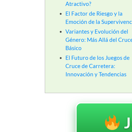
Atractivo?
El Factor de Riesgo y la
Emoción de la Supervivenc
Variantes y Evolución del
Género: Más Allá del Cruc
Básico
El Futuro de los Juegos de
Cruce de Carretera:
Innovación y Tendencias
J