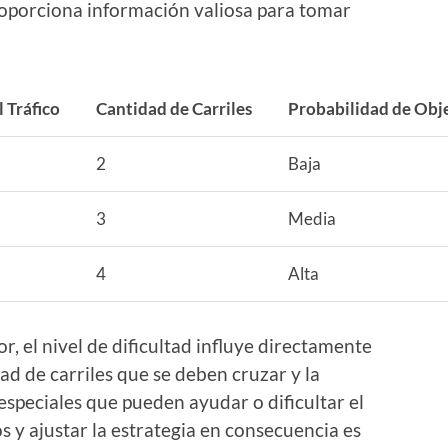
roporciona información valiosa para tomar
 Tráfico
Cantidad de Carriles
Probabilidad de Obje
2
Baja
3
Media
4
Alta
r, el nivel de dificultad influye directamente
dad de carriles que se deben cruzar y la
especiales que pueden ayudar o dificultar el
 y ajustar la estrategia en consecuencia es