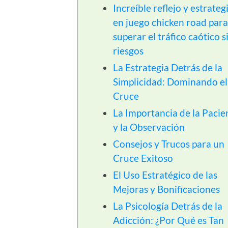
Increíble reflejo y estrateg
en juego chicken road para
superar el tráfico caótico s
riesgos
La Estrategia Detrás de la
Simplicidad: Dominando el
Cruce
La Importancia de la Pacie
y la Observación
Consejos y Trucos para un
Cruce Exitoso
El Uso Estratégico de las
Mejoras y Bonificaciones
La Psicología Detrás de la
Adicción: ¿Por Qué es Tan