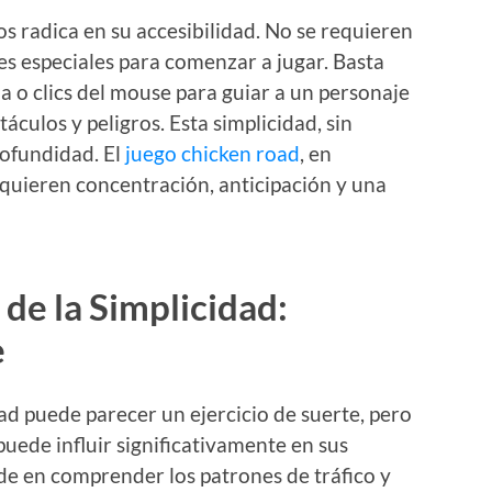
os radica en su accesibilidad. No se requieren
es especiales para comenzar a jugar. Basta
a o clics del mouse para guiar a un personaje
áculos y peligros. Esta simplicidad, sin
rofundidad. El
juego chicken road
, en
equieren concentración, anticipación y una
 de la Simplicidad:
e
oad
puede parecer un ejercicio de suerte, pero
puede influir significativamente en sus
side en comprender los patrones de tráfico y