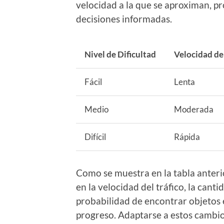
velocidad a la que se aproximan, p
decisiones informadas.
Nivel de Dificultad
Velocidad del
Fácil
Lenta
Medio
Moderada
Difícil
Rápida
Como se muestra en la tabla anterio
en la velocidad del tráfico, la canti
probabilidad de encontrar objetos 
progreso. Adaptarse a estos cambios