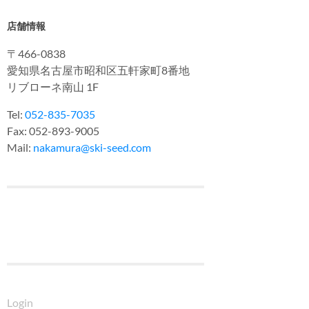
店舗情報
〒466-0838
愛知県名古屋市昭和区五軒家町8番地
リブローネ南山 1F
Tel:
052-835-7035
Fax: 052-893-9005
Mail:
nakamura@ski-seed.com
Login