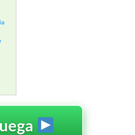
ia
e
uega