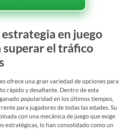
y estrategia en juego
 superar el tráfico
s
es ofrece una gran variedad de opciones para
o rápido y desafiante. Dentro de esta
ganado popularidad en los últimos tiempos,
rente para jugadores de todas las edades. Su
mbinada con una mecánica de juego que exige
es estratégicas, lo han consolidado como un