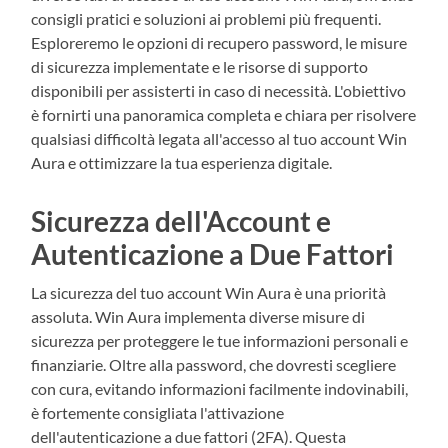
consigli pratici e soluzioni ai problemi più frequenti.
Esploreremo le opzioni di recupero password, le misure
di sicurezza implementate e le risorse di supporto
disponibili per assisterti in caso di necessità. L'obiettivo
è fornirti una panoramica completa e chiara per risolvere
qualsiasi difficoltà legata all'accesso al tuo account Win
Aura e ottimizzare la tua esperienza digitale.
Sicurezza dell'Account e
Autenticazione a Due Fattori
La sicurezza del tuo account Win Aura è una priorità
assoluta. Win Aura implementa diverse misure di
sicurezza per proteggere le tue informazioni personali e
finanziarie. Oltre alla password, che dovresti scegliere
con cura, evitando informazioni facilmente indovinabili,
è fortemente consigliata l'attivazione
dell'autenticazione a due fattori (2FA). Questa