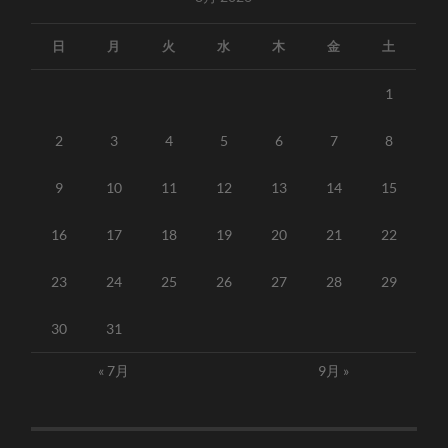
日
月
火
水
木
金
土
1
2
3
4
5
6
7
8
9
10
11
12
13
14
15
16
17
18
19
20
21
22
23
24
25
26
27
28
29
30
31
« 7月
9月 »