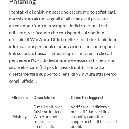
Phishing
I tentativi di phishing possono essere molto sofisticati,
ma esistono alcuni segnali di allarme a cui prestare
attenzione. Controlla sempre l'indirizzo e-mail del
mittente, verificando che corrisponda al dominio
ufficiale di Win Aura. Diffida delle e-mail che richiedono
informazioni personali o finanziarie, o che contengono
link sospetti. Passa il mouse sopra i link senza cliccarli
per vedere l'URL di destinazione e assicurati che sia un
sito web sicuro (https). In caso di dubbi, contatta
direttamente il supporto clienti di Win Aura attraverso i
canali ufficiali.
Minaccia
Descrizione
Come Proteggersi
E-mail o siti web
Verificare l'indirizzo e-
falsi che imitano
mail, diffidare dei link
Phishing
Win Aura per
sospetti, contattare il
rubare le
supporto clienti in caso di
credenziali.
dubbi.