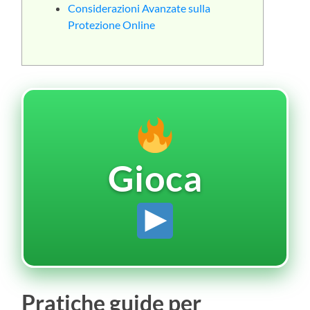
Considerazioni Avanzate sulla
Protezione Online
Gioca
Pratiche guide per