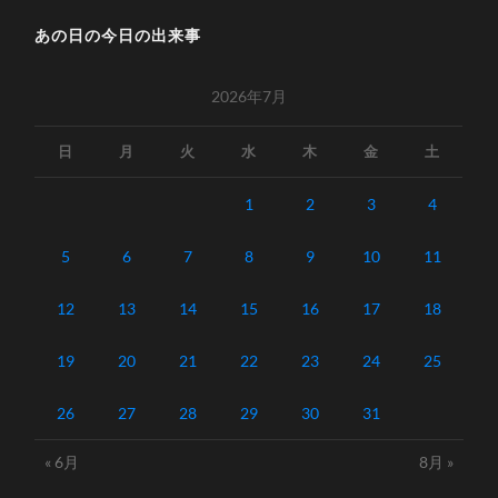
あの日の今日の出来事
2026年7月
日
月
火
水
木
金
土
1
2
3
4
5
6
7
8
9
10
11
12
13
14
15
16
17
18
19
20
21
22
23
24
25
26
27
28
29
30
31
« 6月
8月 »