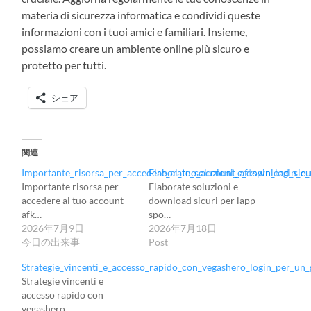
materia di sicurezza informatica e condividi queste
informazioni con i tuoi amici e familiari. Insieme,
possiamo creare un ambiente online più sicuro e
protetto per tutti.
シェア
関連
Importante_risorsa_per_accedere_al_tuo_account_afkspin_login_e_
Elaborate_soluzioni_e_download_sicu
Importante risorsa per
Elaborate soluzioni e
accedere al tuo account
download sicuri per lapp
afk…
spo…
2026年7月9日
2026年7月18日
今日の出来事
Post
Strategie_vincenti_e_accesso_rapido_con_vegashero_login_per_un_
Strategie vincenti e
accesso rapido con
vegashero …