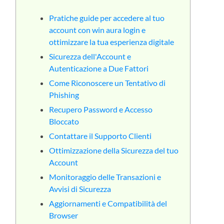
る
Pratiche guide per accedere al tuo
account con win aura login e
ottimizzare la tua esperienza digitale
Sicurezza dell'Account e
Autenticazione a Due Fattori
Come Riconoscere un Tentativo di
Phishing
Recupero Password e Accesso
Bloccato
Contattare il Supporto Clienti
Ottimizzazione della Sicurezza del tuo
Account
Monitoraggio delle Transazioni e
Avvisi di Sicurezza
Aggiornamenti e Compatibilità del
Browser