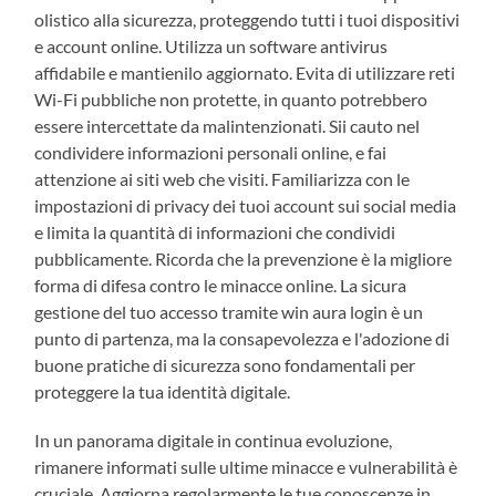
olistico alla sicurezza, proteggendo tutti i tuoi dispositivi
e account online. Utilizza un software antivirus
affidabile e mantienilo aggiornato. Evita di utilizzare reti
Wi-Fi pubbliche non protette, in quanto potrebbero
essere intercettate da malintenzionati. Sii cauto nel
condividere informazioni personali online, e fai
attenzione ai siti web che visiti. Familiarizza con le
impostazioni di privacy dei tuoi account sui social media
e limita la quantità di informazioni che condividi
pubblicamente. Ricorda che la prevenzione è la migliore
forma di difesa contro le minacce online. La sicura
gestione del tuo accesso tramite
win aura login
è un
punto di partenza, ma la consapevolezza e l'adozione di
buone pratiche di sicurezza sono fondamentali per
proteggere la tua identità digitale.
In un panorama digitale in continua evoluzione,
rimanere informati sulle ultime minacce e vulnerabilità è
cruciale. Aggiorna regolarmente le tue conoscenze in