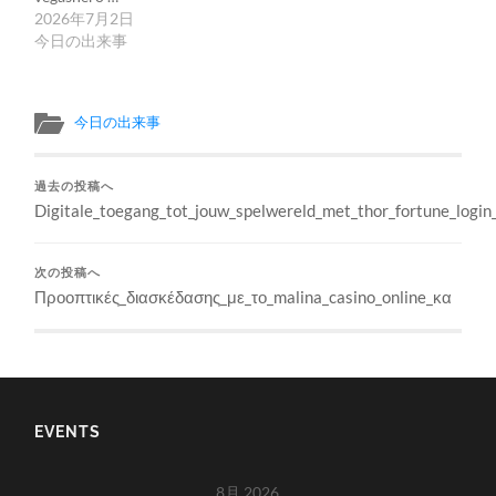
2026年7月2日
今日の出来事
今日の出来事
過去の投稿へ
Digitale_toegang_tot_jouw_spelwereld_met_thor_fortune_login
次の投稿へ
Προοπτικές_διασκέδασης_με_το_malina_casino_online_κα
EVENTS
8月 2026