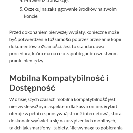
Potwierdź transakcję.
Oczekuj na zaksięgowanie środków na swoim
koncie.
Przed dokonaniem pierwszej wypłaty, konieczne może
być potwierdzenie tożsamości poprzez przesłanie kopii
dokumentów tożsamości. Jest to standardowa
procedura, która ma na celu zapobieganie oszustwom i
praniu pieniędzy.
Mobilna Kompatybilność i
Dostępność
W dzisiejszych czasach mobilna kompatybilność jest
niezwykle ważnym aspektem dla kasyn online.
ivybet
oferuje w pełni responsywną stronę internetową, która
doskonale wyświetla się na urządzeniach mobilnych,
takich jak smartfony i tablety. Nie wymaga to pobierania