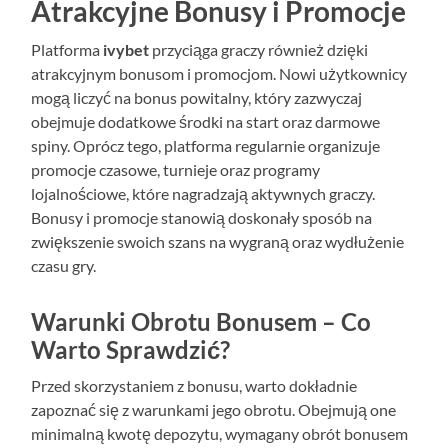
Atrakcyjne Bonusy i Promocje
Platforma
ivybet
przyciąga graczy również dzięki
atrakcyjnym bonusom i promocjom. Nowi użytkownicy
mogą liczyć na bonus powitalny, który zazwyczaj
obejmuje dodatkowe środki na start oraz darmowe
spiny. Oprócz tego, platforma regularnie organizuje
promocje czasowe, turnieje oraz programy
lojalnościowe, które nagradzają aktywnych graczy.
Bonusy i promocje stanowią doskonały sposób na
zwiększenie swoich szans na wygraną oraz wydłużenie
czasu gry.
Warunki Obrotu Bonusem – Co
Warto Sprawdzić?
Przed skorzystaniem z bonusu, warto dokładnie
zapoznać się z warunkami jego obrotu. Obejmują one
minimalną kwotę depozytu, wymagany obrót bonusem