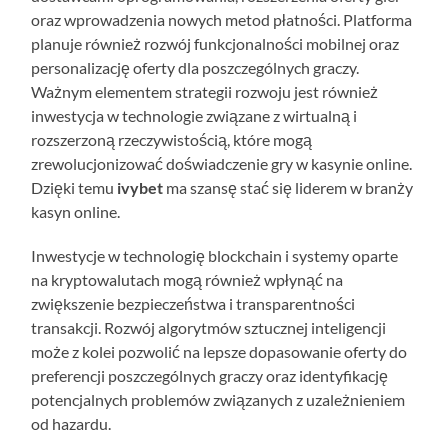
oraz wprowadzenia nowych metod płatności. Platforma
planuje również rozwój funkcjonalności mobilnej oraz
personalizację oferty dla poszczególnych graczy.
Ważnym elementem strategii rozwoju jest również
inwestycja w technologie związane z wirtualną i
rozszerzoną rzeczywistością, które mogą
zrewolucjonizować doświadczenie gry w kasynie online.
Dzięki temu
ivybet
ma szansę stać się liderem w branży
kasyn online.
Inwestycje w technologię blockchain i systemy oparte
na kryptowalutach mogą również wpłynąć na
zwiększenie bezpieczeństwa i transparentności
transakcji. Rozwój algorytmów sztucznej inteligencji
może z kolei pozwolić na lepsze dopasowanie oferty do
preferencji poszczególnych graczy oraz identyfikację
potencjalnych problemów związanych z uzależnieniem
od hazardu.