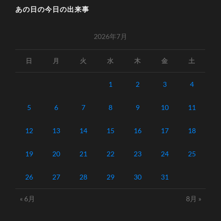
あの日の今日の出来事
2026年7月
日
月
火
水
木
金
土
1
2
3
4
5
6
7
8
9
10
11
12
13
14
15
16
17
18
19
20
21
22
23
24
25
26
27
28
29
30
31
« 6月
8月 »