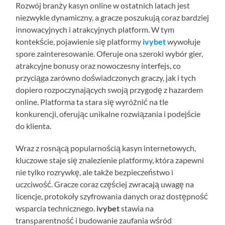
Rozwój branży kasyn online w ostatnich latach jest
niezwykle dynamiczny, a gracze poszukują coraz bardziej
innowacyjnych i atrakcyjnych platform. W tym
kontekście, pojawienie się platformy
ivybet
wywołuje
spore zainteresowanie. Oferuje ona szeroki wybór gier,
atrakcyjne bonusy oraz nowoczesny interfejs, co
przyciąga zarówno doświadczonych graczy, jak i tych
dopiero rozpoczynających swoją przygodę z hazardem
online. Platforma ta stara się wyróżnić na tle
konkurencji, oferując unikalne rozwiązania i podejście
do klienta.
Wraz z rosnącą popularnością kasyn internetowych,
kluczowe staje się znalezienie platformy, która zapewni
nie tylko rozrywkę, ale także bezpieczeństwo i
uczciwość. Gracze coraz częściej zwracają uwagę na
licencje, protokoły szyfrowania danych oraz dostępność
wsparcia technicznego.
ivybet
stawia na
transparentność i budowanie zaufania wśród