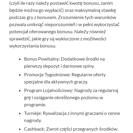
(czyli ile razy należy postawić kwotę bonusu, zanim
będzie można go wypłacić) oraz maksymalną stawkę
podczas gry z bonusem. Zrozumienie tych warunków
pozwala uniknąć nieporozumień i w pełni wykorzystać
potencjał oferowanego bonusu. Należy również
sprawdzić, jakie gry są wykluczone z możliwości
wykorzystania bonusu.
Bonus Powitalny: Dodatkowe środki na
pierwszy depozyt i darmowe spiny.
Promocje Tygodniowe: Regularne oferty
specjalne dla aktywnych graczy.
Program Lojalnościowy: Nagrody za regularną
grę i osiąganie określonego poziomu w
programie.
Turnieje: Rywalizacja z innymi graczami o cenne
nagrody.
Cashback: Zwrot części przegranych środków.