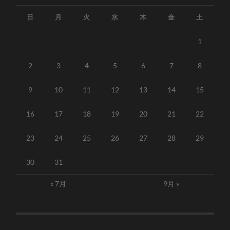
日
月
火
水
木
金
土
1
2
3
4
5
6
7
8
9
10
11
12
13
14
15
16
17
18
19
20
21
22
23
24
25
26
27
28
29
30
31
« 7月
9月 »