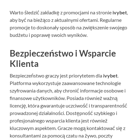
Warto śledzić zakładkę z promocjami na stronie
ivybet
,
aby być na bieżąco z aktualnymi ofertami. Regularne
promocje to doskonały sposób na zwiększenie swojego
budżetu i poprawę swoich wyników.
Bezpieczeństwo i Wsparcie
Klienta
Bezpieczeństwo graczy jest priorytetem dla
ivybet
.
Platforma wykorzystuje zaawansowane technologie
szyfrowania danych, aby chronić informacje osobowe i
finansowe użytkowników. Posiada również ważną
licencję, która gwarantuje uczciwość i transparentność
prowadzonej działalności. Dostępność szybkiego i
profesjonalnego wsparcia klienta jest również
kluczowym aspektem. Gracze mogą kontaktować się z
konsultantami za pomocą czatu na żywo, poczty