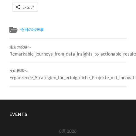
シェア
今日の出来事
過去の投稿へ
Remarkable_journeys_from_data_insights_to_actionable_result
次の投稿へ
Ergänzende_Strategien_für_erfolgreiche_Projekte_mit_innovat
EVENTS
8月 2026