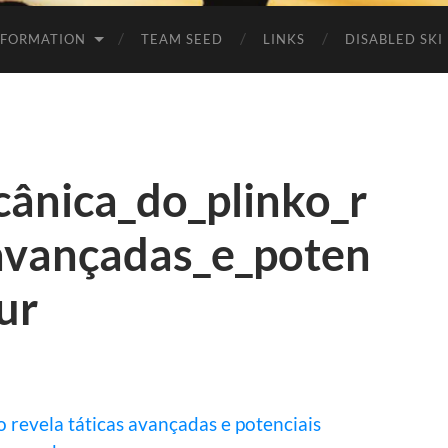
NFORMATION
TEAM SEED
LINKS
DISABLED SKI
ânica_do_plinko_r
_avançadas_e_poten
ur
 revela táticas avançadas e potenciais