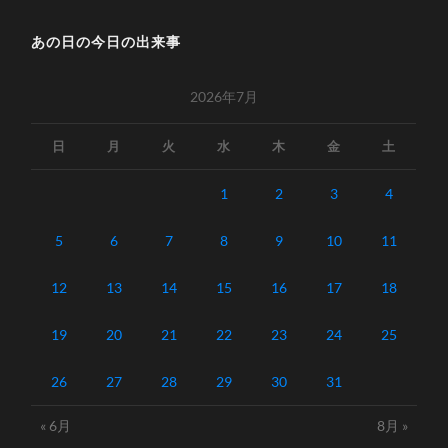
あの日の今日の出来事
2026年7月
日
月
火
水
木
金
土
1
2
3
4
5
6
7
8
9
10
11
12
13
14
15
16
17
18
19
20
21
22
23
24
25
26
27
28
29
30
31
« 6月
8月 »