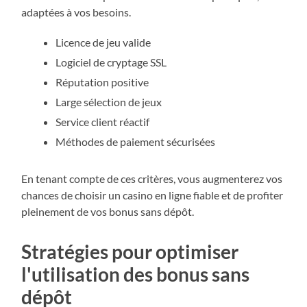
adaptées à vos besoins.
Licence de jeu valide
Logiciel de cryptage SSL
Réputation positive
Large sélection de jeux
Service client réactif
Méthodes de paiement sécurisées
En tenant compte de ces critères, vous augmenterez vos
chances de choisir un casino en ligne fiable et de profiter
pleinement de vos bonus sans dépôt.
Stratégies pour optimiser
l'utilisation des bonus sans
dépôt