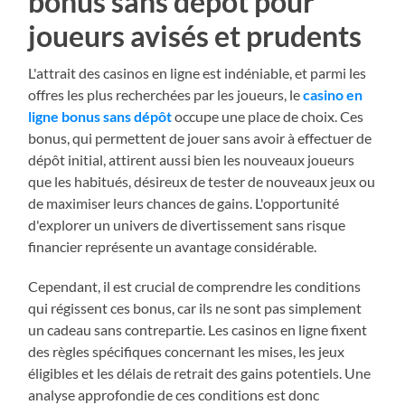
bonus sans dépôt pour
joueurs avisés et prudents
L'attrait des casinos en ligne est indéniable, et parmi les
offres les plus recherchées par les joueurs, le
casino en
ligne bonus sans dépôt
occupe une place de choix. Ces
bonus, qui permettent de jouer sans avoir à effectuer de
dépôt initial, attirent aussi bien les nouveaux joueurs
que les habitués, désireux de tester de nouveaux jeux ou
de maximiser leurs chances de gains. L'opportunité
d'explorer un univers de divertissement sans risque
financier représente un avantage considérable.
Cependant, il est crucial de comprendre les conditions
qui régissent ces bonus, car ils ne sont pas simplement
un cadeau sans contrepartie. Les casinos en ligne fixent
des règles spécifiques concernant les mises, les jeux
éligibles et les délais de retrait des gains potentiels. Une
analyse approfondie de ces conditions est donc