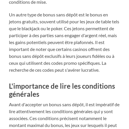
conditions de mise.
Un autre type de bonus sans dépôt est le bonus en
jetons gratuits, souvent utilisé pour les jeux de table tels
que le blackjack ou le poker. Ces jetons permettent de
participer à des parties sans engager d'argent réel, mais
les gains potentiels peuvent être plafonnés. Il est
important de noter que certains casinos offrent des
bonus sans dépôt exclusifs à leurs joueurs fidèles ou à
ceux qui utilisent des codes promo spécifiques. La
recherche de ces codes peut s'avérer lucrative.
L'importance de lire les conditions
générales
Avant d'accepter un bonus sans dépôt, il est impératif de
lire attentivement les conditions générales qui y sont
associées. Ces conditions précisent notamment le
montant maximal du bonus, les jeux sur lesquels il peut