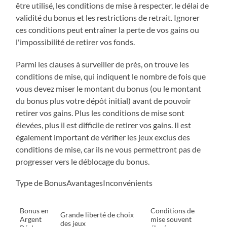
être utilisé, les conditions de mise à respecter, le délai de
validité du bonus et les restrictions de retrait. Ignorer
ces conditions peut entraîner la perte de vos gains ou
l'impossibilité de retirer vos fonds.
Parmi les clauses à surveiller de près, on trouve les
conditions de mise, qui indiquent le nombre de fois que
vous devez miser le montant du bonus (ou le montant
du bonus plus votre dépôt initial) avant de pouvoir
retirer vos gains. Plus les conditions de mise sont
élevées, plus il est difficile de retirer vos gains. Il est
également important de vérifier les jeux exclus des
conditions de mise, car ils ne vous permettront pas de
progresser vers le déblocage du bonus.
Type de BonusAvantagesInconvénients
Bonus en
Conditions de
Grande liberté de choix
Argent
mise souvent
des jeux