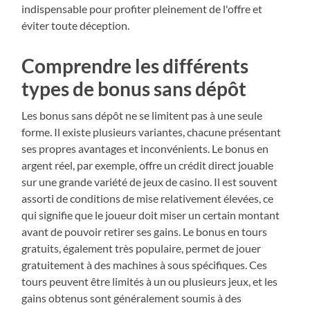
indispensable pour profiter pleinement de l'offre et
éviter toute déception.
Comprendre les différents
types de bonus sans dépôt
Les bonus sans dépôt ne se limitent pas à une seule
forme. Il existe plusieurs variantes, chacune présentant
ses propres avantages et inconvénients. Le bonus en
argent réel, par exemple, offre un crédit direct jouable
sur une grande variété de jeux de casino. Il est souvent
assorti de conditions de mise relativement élevées, ce
qui signifie que le joueur doit miser un certain montant
avant de pouvoir retirer ses gains. Le bonus en tours
gratuits, également très populaire, permet de jouer
gratuitement à des machines à sous spécifiques. Ces
tours peuvent être limités à un ou plusieurs jeux, et les
gains obtenus sont généralement soumis à des