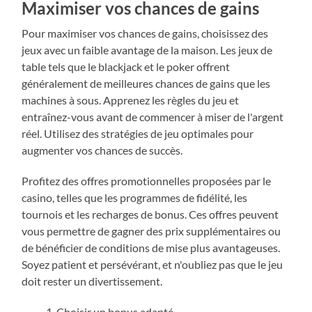
Maximiser vos chances de gains
Pour maximiser vos chances de gains, choisissez des
jeux avec un faible avantage de la maison. Les jeux de
table tels que le blackjack et le poker offrent
généralement de meilleures chances de gains que les
machines à sous. Apprenez les règles du jeu et
entraînez-vous avant de commencer à miser de l'argent
réel. Utilisez des stratégies de jeu optimales pour
augmenter vos chances de succès.
Profitez des offres promotionnelles proposées par le
casino, telles que les programmes de fidélité, les
tournois et les recharges de bonus. Ces offres peuvent
vous permettre de gagner des prix supplémentaires ou
de bénéficier de conditions de mise plus avantageuses.
Soyez patient et persévérant, et n'oubliez pas que le jeu
doit rester un divertissement.
Choisir un bonus adapté