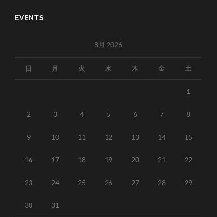
EVENTS
8月 2026
日
月
火
水
木
金
土
1
2
3
4
5
6
7
8
9
10
11
12
13
14
15
16
17
18
19
20
21
22
23
24
25
26
27
28
29
30
31