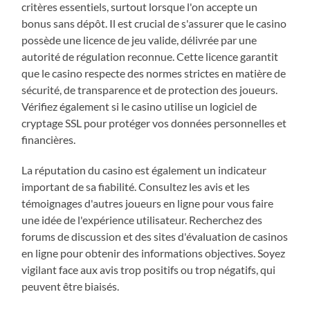
critères essentiels, surtout lorsque l'on accepte un
bonus sans dépôt. Il est crucial de s'assurer que le casino
possède une licence de jeu valide, délivrée par une
autorité de régulation reconnue. Cette licence garantit
que le casino respecte des normes strictes en matière de
sécurité, de transparence et de protection des joueurs.
Vérifiez également si le casino utilise un logiciel de
cryptage SSL pour protéger vos données personnelles et
financières.
La réputation du casino est également un indicateur
important de sa fiabilité. Consultez les avis et les
témoignages d'autres joueurs en ligne pour vous faire
une idée de l'expérience utilisateur. Recherchez des
forums de discussion et des sites d'évaluation de casinos
en ligne pour obtenir des informations objectives. Soyez
vigilant face aux avis trop positifs ou trop négatifs, qui
peuvent être biaisés.