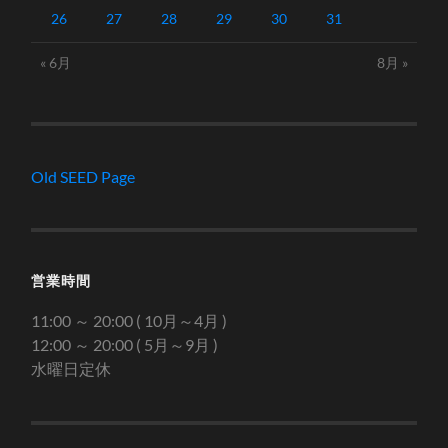
26
27
28
29
30
31
« 6月
8月 »
Old SEED Page
営業時間
11:00 ～ 20:00 ( 10月～4月 )
12:00 ～ 20:00 ( 5月～9月 )
水曜日定休