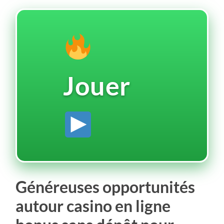
Jouer
Généreuses opportunités
autour casino en ligne