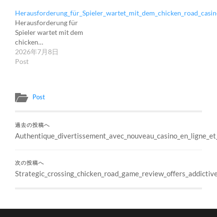
Herausforderung_für_Spieler_wartet_mit_dem_chicken_road_casi
Herausforderung für
Spieler wartet mit dem
chicken…
2026年7月8日
Post
Post
過去の投稿へ
Authentique_divertissement_avec_nouveau_casino_en_ligne_et
次の投稿へ
Strategic_crossing_chicken_road_game_review_offers_addictive