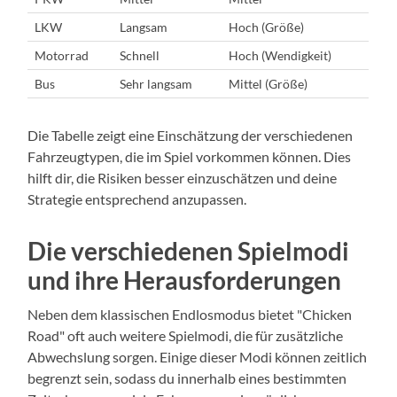
LKW
Langsam
Hoch (Größe)
Motorrad
Schnell
Hoch (Wendigkeit)
Bus
Sehr langsam
Mittel (Größe)
Die Tabelle zeigt eine Einschätzung der verschiedenen
Fahrzeugtypen, die im Spiel vorkommen können. Dies
hilft dir, die Risiken besser einzuschätzen und deine
Strategie entsprechend anzupassen.
Die verschiedenen Spielmodi
und ihre Herausforderungen
Neben dem klassischen Endlosmodus bietet "Chicken
Road" oft auch weitere Spielmodi, die für zusätzliche
Abwechslung sorgen. Einige dieser Modi können zeitlich
begrenzt sein, sodass du innerhalb eines bestimmten