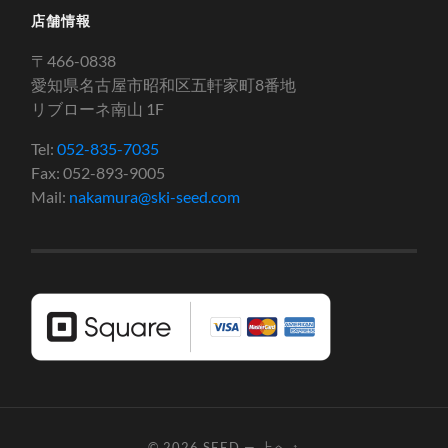
店舗情報
〒466-0838
愛知県名古屋市昭和区五軒家町8番地
リブローネ南山 1F
Tel:
052-835-7035
Fax: 052-893-9005
Mail:
nakamura@ski-seed.com
© 2026
SEED
—
上へ ↑