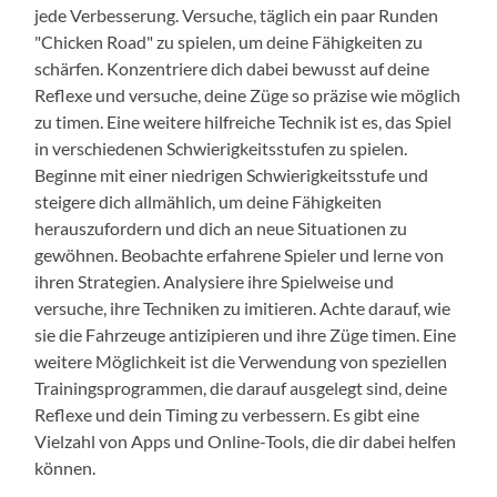
jede Verbesserung. Versuche, täglich ein paar Runden
"Chicken Road" zu spielen, um deine Fähigkeiten zu
schärfen. Konzentriere dich dabei bewusst auf deine
Reflexe und versuche, deine Züge so präzise wie möglich
zu timen. Eine weitere hilfreiche Technik ist es, das Spiel
in verschiedenen Schwierigkeitsstufen zu spielen.
Beginne mit einer niedrigen Schwierigkeitsstufe und
steigere dich allmählich, um deine Fähigkeiten
herauszufordern und dich an neue Situationen zu
gewöhnen. Beobachte erfahrene Spieler und lerne von
ihren Strategien. Analysiere ihre Spielweise und
versuche, ihre Techniken zu imitieren. Achte darauf, wie
sie die Fahrzeuge antizipieren und ihre Züge timen. Eine
weitere Möglichkeit ist die Verwendung von speziellen
Trainingsprogrammen, die darauf ausgelegt sind, deine
Reflexe und dein Timing zu verbessern. Es gibt eine
Vielzahl von Apps und Online-Tools, die dir dabei helfen
können.