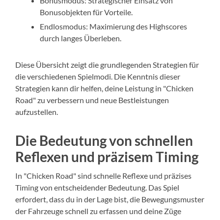
Bonusmodus: Strategischer Einsatz von
Bonusobjekten für Vorteile.
Endlosmodus: Maximierung des Highscores
durch langes Überleben.
Diese Übersicht zeigt die grundlegenden Strategien für
die verschiedenen Spielmodi. Die Kenntnis dieser
Strategien kann dir helfen, deine Leistung in "Chicken
Road" zu verbessern und neue Bestleistungen
aufzustellen.
Die Bedeutung von schnellen
Reflexen und präzisem Timing
In "Chicken Road" sind schnelle Reflexe und präzises
Timing von entscheidender Bedeutung. Das Spiel
erfordert, dass du in der Lage bist, die Bewegungsmuster
der Fahrzeuge schnell zu erfassen und deine Züge