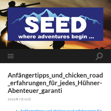
SEED
検
モ
索
バ
フ
イ
ィ
ル
ー
Anfängertipps_und_chicken_road
メ
ル
ニ
_erfahrungen_für_jedes_Hühner-
ド
ュ
を
ー
Abenteuer_garanti
切
を
り
切
替
り
2026年7月10日
え
替
る
え
Anfängertipps und chicken road erfahrungen für