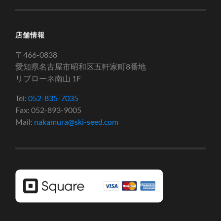
店舗情報
〒466-0838
愛知県名古屋市昭和区五軒家町8番地
リブローネ南山 1F
Tel:
052-835-7035
Fax: 052-893-9005
Mail:
nakamura@ski-seed.com