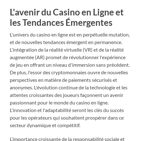
L'avenir du Casino en Ligne et
les Tendances Émergentes
L'univers du casino en ligne est en perpétuelle mutation,
et de nouvelles tendances émergent en permanence.
L'intégration de la réalité virtuelle (VR) et de la réalité
augmentée (AR) promet de révolutionner l'expérience
de jeu en offrant un niveau d'immersion sans précédent.
De plus, l'essor des cryptomonnaies ouvre de nouvelles
perspectives en matière de paiements sécurisés et
anonymes. L'évolution continue de la technologie et les
attentes croissantes des joueurs façonnent un avenir
passionnant pour le monde du casino en ligne.
L'innovation et l'adaptabilité seront les clés du succès
pour les opérateurs qui souhaitent prospérer dans ce
secteur dynamique et compétitif.
L’importance croissante de la responsabilité sociale et