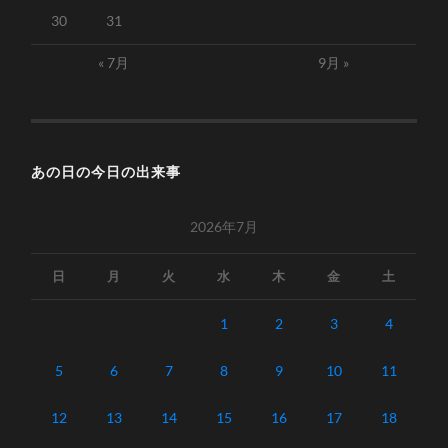
30
31
« 7月
9月 »
あの日の今日の出来事
2026年7月
日
月
火
水
木
金
土
1
2
3
4
5
6
7
8
9
10
11
12
13
14
15
16
17
18