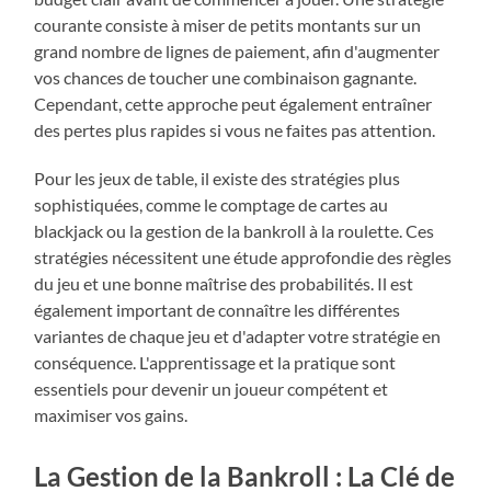
courante consiste à miser de petits montants sur un
grand nombre de lignes de paiement, afin d'augmenter
vos chances de toucher une combinaison gagnante.
Cependant, cette approche peut également entraîner
des pertes plus rapides si vous ne faites pas attention.
Pour les jeux de table, il existe des stratégies plus
sophistiquées, comme le comptage de cartes au
blackjack ou la gestion de la bankroll à la roulette. Ces
stratégies nécessitent une étude approfondie des règles
du jeu et une bonne maîtrise des probabilités. Il est
également important de connaître les différentes
variantes de chaque jeu et d'adapter votre stratégie en
conséquence. L'apprentissage et la pratique sont
essentiels pour devenir un joueur compétent et
maximiser vos gains.
La Gestion de la Bankroll : La Clé de