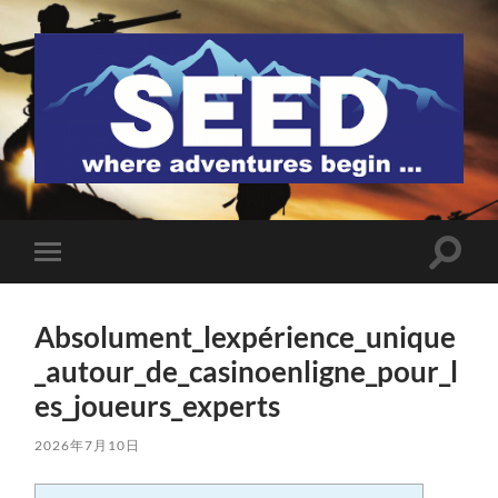
SEED
検
モ
索
バ
フ
イ
ィ
ル
ー
Absolument_lexpérience_unique
メ
ル
ニ
_autour_de_casinoenligne_pour_l
ド
ュ
を
ー
es_joueurs_experts
切
を
り
切
替
り
2026年7月10日
え
替
る
え