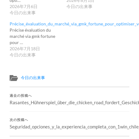
opti…
2026年8月1日
2026年7月6日
今日の出来事
今日の出来事
Précise_évaluation_du_marché_via_gmk_fortune_pour_optimiser_
Précise évaluation du
marché via gmk fortune
pour …
2026年7月18日
今日の出来事
今日の出来事
過去の投稿へ
Rasantes_Hühnerspiel_über_die_chicken_road_fordert_Geschick
次の投稿へ
Seguridad_opciones_y_la_experiencia_completa_con_1win_chile