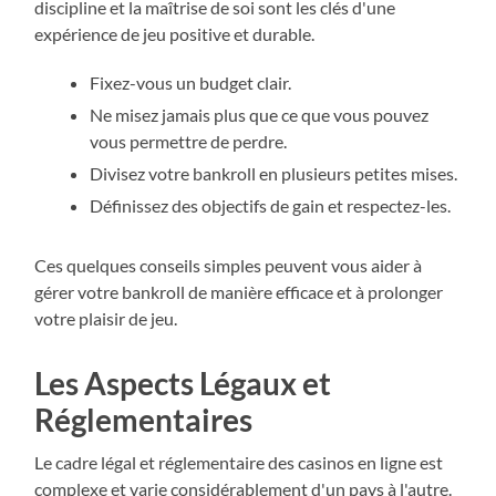
discipline et la maîtrise de soi sont les clés d'une
expérience de jeu positive et durable.
Fixez-vous un budget clair.
Ne misez jamais plus que ce que vous pouvez
vous permettre de perdre.
Divisez votre bankroll en plusieurs petites mises.
Définissez des objectifs de gain et respectez-les.
Ces quelques conseils simples peuvent vous aider à
gérer votre bankroll de manière efficace et à prolonger
votre plaisir de jeu.
Les Aspects Légaux et
Réglementaires
Le cadre légal et réglementaire des casinos en ligne est
complexe et varie considérablement d'un pays à l'autre.