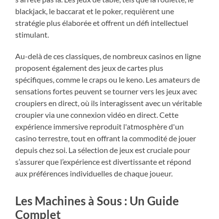
blackjack, le baccarat et le poker, requièrent une
stratégie plus élaborée et offrent un défi intellectuel
stimulant.
Au-delà de ces classiques, de nombreux casinos en ligne
proposent également des jeux de cartes plus
spécifiques, comme le craps ou le keno. Les amateurs de
sensations fortes peuvent se tourner vers les jeux avec
croupiers en direct, où ils interagissent avec un véritable
croupier via une connexion vidéo en direct. Cette
expérience immersive reproduit l'atmosphère d'un
casino terrestre, tout en offrant la commodité de jouer
depuis chez soi. La sélection de jeux est cruciale pour
s’assurer que l’expérience est divertissante et répond
aux préférences individuelles de chaque joueur.
Les Machines à Sous : Un Guide
Complet