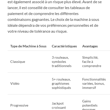
est également associé à un risque plus élevé. Avant de se
lancer, il est conseillé de consulter les tableaux de
paiement et de comprendre les différentes
combinaisons gagnantes. Le choix de la machine à sous
idéale dépendra de vos préférences personnelles et de
votre niveau de tolérance au risque.
Type de Machine à Sous
Caractéristiques
Avantages
3 rouleaux,
Simplicité,
Classique
symboles
facile à
traditionnels
comprendre
5+ rouleaux,
Fonctionnalités
Vidéo
graphismes
variées, bonus,
sophistiqués
immersif
Gains
Jackpot
Progressive
potentiels
croissant
énormes