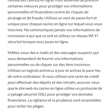
certaines mesures pour protéger vos informations
personnelles et financières contre les risques de
piratage et de fraude. Utilisez un mot de passe fort et
unique pour chaque casino en ligne sur lequel vous vous
inscrivez. Ne communiquez jamais vos informations de
connexion à qui que ce soit et utilisez un réseau Wi-Fi
sécurisé lorsque vous jouez en ligne.
Méfiez-vous des e-mails et des messages suspects qui
vous demandent de fournir vos informations
personnelles ou de cliquer sur des liens inconnus.
Utilisez un logiciel antivirus à jour et activez le pare-feu
de votre ordinateur. Si vous utilisez une carte de crédit
pour effectuer des dépôts et des retraits, assurez-vous
que le site web du casino en ligne utilise un protocole de
cryptage sécurisé (SSL) pour protéger vos données
financières. La vigilance et la prudence sont essentielles
pour éviter les pièges.