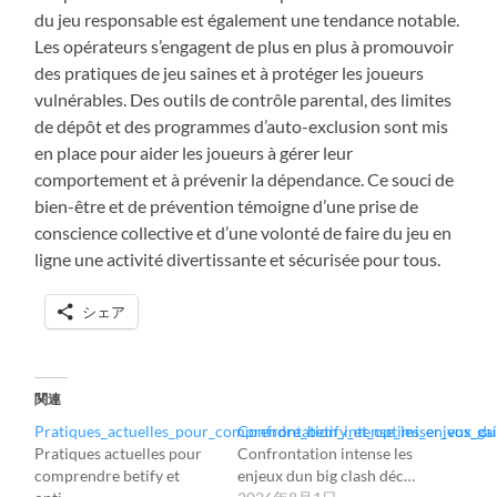
du jeu responsable est également une tendance notable.
Les opérateurs s’engagent de plus en plus à promouvoir
des pratiques de jeu saines et à protéger les joueurs
vulnérables. Des outils de contrôle parental, des limites
de dépôt et des programmes d’auto-exclusion sont mis
en place pour aider les joueurs à gérer leur
comportement et à prévenir la dépendance. Ce souci de
bien-être et de prévention témoigne d’une prise de
conscience collective et d’une volonté de faire du jeu en
ligne une activité divertissante et sécurisée pour tous.
シェア
関連
Pratiques_actuelles_pour_comprendre_betify_et_optimiser_vos_gai
Confrontation_intense_les_enjeux_du
Pratiques actuelles pour
Confrontation intense les
comprendre betify et
enjeux dun big clash déc…