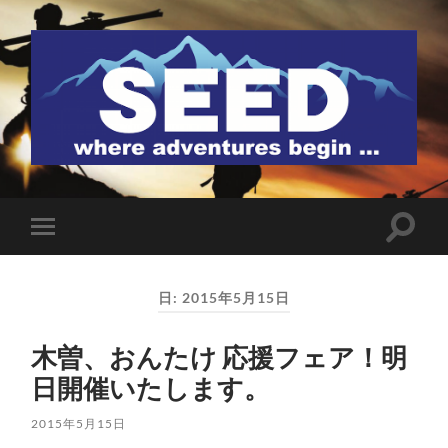
SEED
検
モ
索
バ
フ
イ
ィ
ル
ー
日:
2015年5月15日
メ
ル
ニ
ド
ュ
を
木曽、おんたけ 応援フェア！明
ー
切
を
り
日開催いたします。
切
替
り
え
替
る
2015年5月15日
え