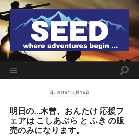
SEED
検
モ
索
バ
フ
イ
ィ
ル
ー
日:
2015年5月16日
メ
ル
ニ
ド
ュ
を
明日の…木曽、おんたけ 応援フ
ー
切
を
り
ェアは こしあぶら と ふき の販
切
替
り
え
売のみになります。
替
る
え