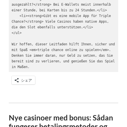
シェア
Nye casinoer med bonus: Sådan
fungerer betalingsmetoder og