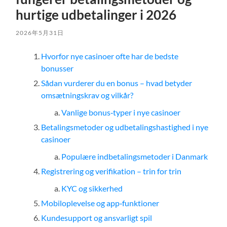
hurtige udbetalinger i 2026
2026年5月31日
Hvorfor nye casinoer ofte har de bedste
bonusser
Sådan vurderer du en bonus – hvad betyder
omsætningskrav og vilkår?
Vanlige bonus‑typer i nye casinoer
Betalingsmetoder og udbetalingshastighed i nye
casinoer
Populære indbetalingsmetoder i Danmark
Registrering og verifikation – trin for trin
KYC og sikkerhed
Mobiloplevelse og app‑funktioner
Kundesupport og ansvarligt spil