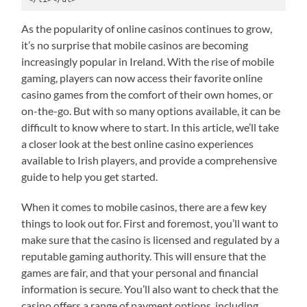
As the popularity of online casinos continues to grow,
it’s no surprise that mobile casinos are becoming
increasingly popular in Ireland. With the rise of mobile
gaming, players can now access their favorite online
casino games from the comfort of their own homes, or
on-the-go. But with so many options available, it can be
difficult to know where to start. In this article, we’ll take
a closer look at the best online casino experiences
available to Irish players, and provide a comprehensive
guide to help you get started.
When it comes to mobile casinos, there are a few key
things to look out for. First and foremost, you’ll want to
make sure that the casino is licensed and regulated by a
reputable gaming authority. This will ensure that the
games are fair, and that your personal and financial
information is secure. You’ll also want to check that the
casino offers a range of payment options, including