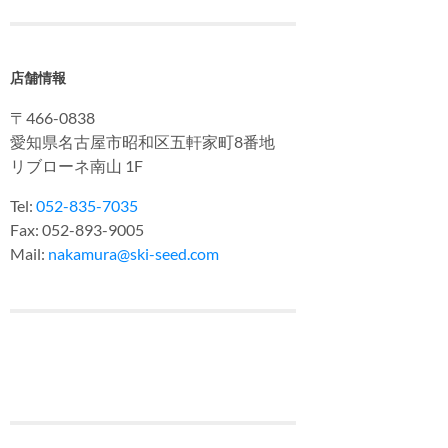
店舗情報
〒466-0838
愛知県名古屋市昭和区五軒家町8番地
リブローネ南山 1F
Tel:
052-835-7035
Fax: 052-893-9005
Mail:
nakamura@ski-seed.com