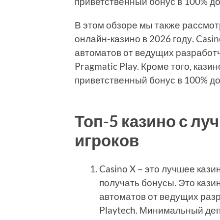
приветственный бонус в 100% до
В этом обзоре мы также рассмот
онлайн-казино в 2026 году. Casi
автоматов от ведущих разработч
Pragmatic Play. Кроме того, кази
приветственный бонус в 100% до
Топ-5 казино с л
игроков
Casino X – это лучшее казин
получать бонусы. Это кази
автоматов от ведущих разр
Playtech. Минимальный деп