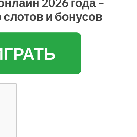
онлайн 2026 года –
слотов и бонусов
ГРАТЬ