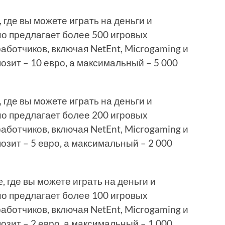
e, где вы можете играть на деньги и
но предлагает более 500 игровых
аботчиков, включая NetEnt, Microgaming и
озит – 10 евро, а максимальный – 5 000
e, где вы можете играть на деньги и
но предлагает более 200 игровых
аботчиков, включая NetEnt, Microgaming и
озит – 5 евро, а максимальный – 2 000
e, где вы можете играть на деньги и
но предлагает более 100 игровых
аботчиков, включая NetEnt, Microgaming и
озит – 2 евро, а максимальный – 1 000