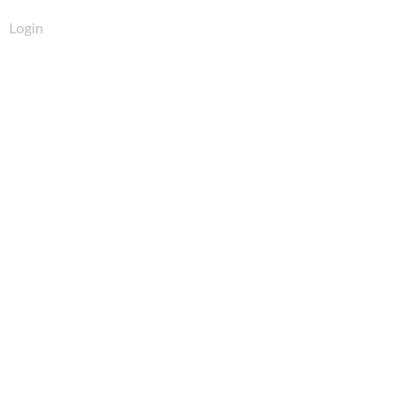
Login