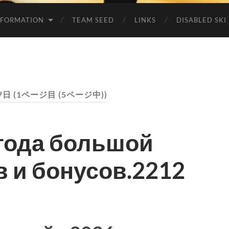
NFORMATION
TEAM SEED
LINKS
DISABLED SKI
7日
(1ページ目 (5ページ中))
 года большой
 и бонусов.2212