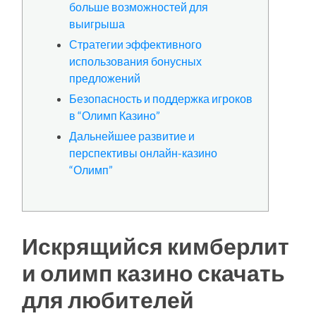
больше возможностей для
выигрыша
Стратегии эффективного
использования бонусных
предложений
Безопасность и поддержка игроков
в “Олимп Казино”
Дальнейшее развитие и
перспективы онлайн-казино
“Олимп”
Искрящийся кимберлит
и олимп казино скачать
для любителей