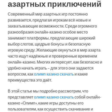
азартных приключений
Современный мир азартных игр постоянно
развивается, предлагая игрокам всё новые и
захватывающие возможности. Среди огромного
разнообразия онлайн-казино особое место
занимают платформы, предлагающие широкий
выбор слотов, щедрые бонусы и безопасную
игровую среду. Желающие окунуться в мир азарта
часто ищут надёжные и проверенные временем
онлайн-казино. Многих интересует, как безопасно и
удобно начать играть – для этого они задаются
вопросом, как
олимп казино скачать
и какие
преимущества это даёт.
В этой статье мы подробно рассмотрим, что
представляет
олимп казино скачать
собой онлайн-
казино «Олимп», какие игры доступны его
пользователям, как осуществить скачивание и