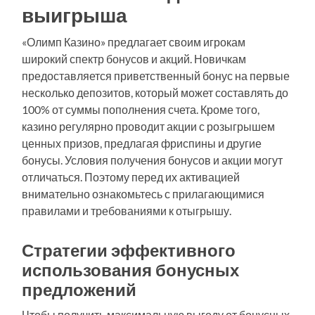
выигрыша
«Олимп Казино» предлагает своим игрокам
широкий спектр бонусов и акций. Новичкам
предоставляется приветственный бонус на первые
несколько депозитов, который может составлять до
100% от суммы пополнения счета. Кроме того,
казино регулярно проводит акции с розыгрышем
ценных призов, предлагая фриспины и другие
бонусы. Условия получения бонусов и акции могут
отличаться. Поэтому перед их активацией
внимательно ознакомьтесь с прилагающимися
правилами и требованиями к отыгрышу.
Стратегии эффективного
использования бонусных
предложений
Чтобы получить максимальную выгоду от бонусных