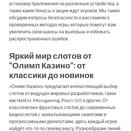
установку приложения на различные устройства, а
также какие бонусы и акции ждут игроков. Мы также
обсудим вопросы безопасности и расскажем о
проверенных методах игры, которые помогут вам
увеличить свои шансы на выигрыш и избежать
распространенных ошибок.
Яркий мир слотов от
“Олимп Казино”: от
классики до новинок
«Олимп Казино» предлагает впечатляющий выбор
слотов от ведущих мировых разработчиков, таких
как NetEnt, Microgaming, Play’n GO и других. От
классических фруктовых слотов до современных
видеослотов с захватывающими сюжетами и
прогрессивными джекпотами, здесь каждый игрок
найдёт что-то по своему вкусу. Разнообразие линий