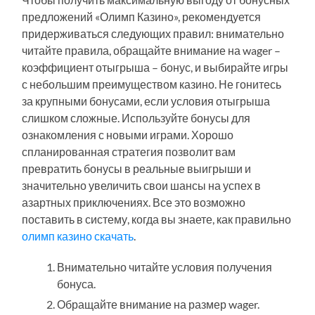
предложений «Олимп Казино», рекомендуется
придерживаться следующих правил: внимательно
читайте правила, обращайте внимание на wager –
коэффициент отыгрыша – бонус, и выбирайте игры
с небольшим преимуществом казино. Не гонитесь
за крупными бонусами, если условия отыгрыша
слишком сложные. Используйте бонусы для
ознакомления с новыми играми. Хорошо
спланированная стратегия позволит вам
превратить бонусы в реальные выигрыши и
значительно увеличить свои шансы на успех в
азартных приключениях. Все это возможно
поставить в систему, когда вы знаете, как правильно
олимп казино скачать
.
Внимательно читайте условия получения
бонуса.
Обращайте внимание на размер wager.