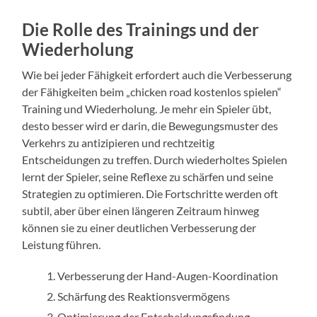
Die Rolle des Trainings und der
Wiederholung
Wie bei jeder Fähigkeit erfordert auch die Verbesserung
der Fähigkeiten beim „chicken road kostenlos spielen“
Training und Wiederholung. Je mehr ein Spieler übt,
desto besser wird er darin, die Bewegungsmuster des
Verkehrs zu antizipieren und rechtzeitig
Entscheidungen zu treffen. Durch wiederholtes Spielen
lernt der Spieler, seine Reflexe zu schärfen und seine
Strategien zu optimieren. Die Fortschritte werden oft
subtil, aber über einen längeren Zeitraum hinweg
können sie zu einer deutlichen Verbesserung der
Leistung führen.
Verbesserung der Hand-Augen-Koordination
Schärfung des Reaktionsvermögens
Optimierung der Entscheidungsfindung