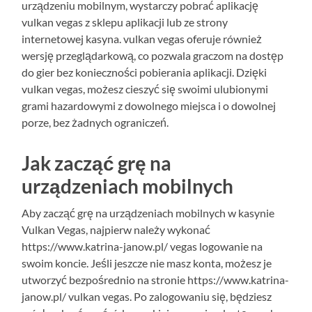
urządzeniu mobilnym, wystarczy pobrać aplikację
vulkan vegas z sklepu aplikacji lub ze strony
internetowej kasyna. vulkan vegas oferuje również
wersję przeglądarkową, co pozwala graczom na dostęp
do gier bez konieczności pobierania aplikacji. Dzięki
vulkan vegas, możesz cieszyć się swoimi ulubionymi
grami hazardowymi z dowolnego miejsca i o dowolnej
porze, bez żadnych ograniczeń.
Jak zacząć grę na
urządzeniach mobilnych
Aby zacząć grę na urządzeniach mobilnych w kasynie
Vulkan Vegas, najpierw należy wykonać
https://www.katrina-janow.pl/ vegas logowanie na
swoim koncie. Jeśli jeszcze nie masz konta, możesz je
utworzyć bezpośrednio na stronie https://www.katrina-
janow.pl/ vulkan vegas. Po zalogowaniu się, będziesz