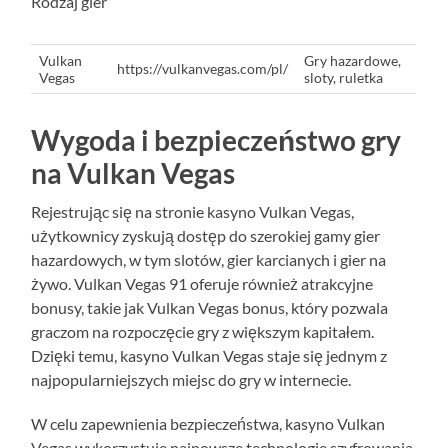
Rodzaj gier
Vulkan
Gry hazardowe,
https://vulkanvegas.com/pl/
Vegas
sloty, ruletka
Wygoda i bezpieczeństwo gry
na Vulkan Vegas
Rejestrując się na stronie kasyno Vulkan Vegas,
użytkownicy zyskują dostęp do szerokiej gamy gier
hazardowych, w tym slotów, gier karcianych i gier na
żywo. Vulkan Vegas 91 oferuje również atrakcyjne
bonusy, takie jak Vulkan Vegas bonus, który pozwala
graczom na rozpoczęcie gry z większym kapitałem.
Dzięki temu, kasyno Vulkan Vegas staje się jednym z
najpopularniejszych miejsc do gry w internecie.
W celu zapewnienia bezpieczeństwa, kasyno Vulkan
Vegas wykorzystuje najnowsze technologie szyfrowania,