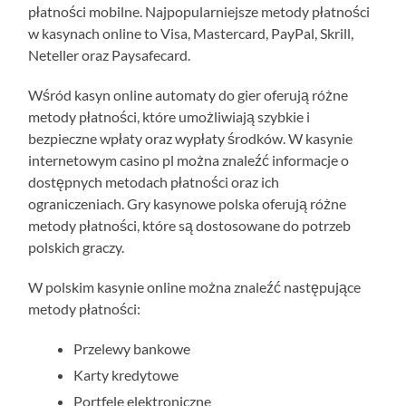
płatności mobilne. Najpopularniejsze metody płatności
w kasynach online to Visa, Mastercard, PayPal, Skrill,
Neteller oraz Paysafecard.
Wśród kasyn online automaty do gier oferują różne
metody płatności, które umożliwiają szybkie i
bezpieczne wpłaty oraz wypłaty środków. W kasynie
internetowym casino pl można znaleźć informacje o
dostępnych metodach płatności oraz ich
ograniczeniach. Gry kasynowe polska oferują różne
metody płatności, które są dostosowane do potrzeb
polskich graczy.
W polskim kasynie online można znaleźć następujące
metody płatności:
Przelewy bankowe
Karty kredytowe
Portfele elektroniczne