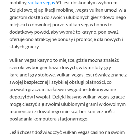
mobilny,
vulkan vegas
91 jest doskonałym wyborem.
Dzięki swojej aplikacji mobilnej, vegas vulkan umożliwia
graczom dostęp do swoich ulubionych gier z dowolnego
miejsca i o dowolnej porze. vulkan vegas bonus to
dodatkowy powód, aby wybrać to kasyno, ponieważ
oferuje ono atrakcyjne bonusy i promocje dla nowych i
stałych graczy.
vulkan vegas kasyno to miejsce, gdzie można znaleźć
szeroki wybór gier hazardowych, w tym sloty, gry
karciane i gry stołowe. vulkan vegas jest również znane z
swojej bezpiecznej i szybkiej obsługi płatności, co
pozwala graczom na łatwe i wygodne dokonywanie
depozytów i wypłat. Dzięki kasyno vulkan vegas, gracze
mogą cieszyć się swoimi ulubionymi grami w dowolnym
momencie i z dowolnego miejsca, bez konieczności
posiadania komputera stacjonarnego.
Jeśli chcesz doświadczyć vulkan vegas casino na swoim