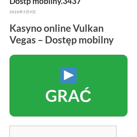
Dostp mobilny.3437
2026年5月9日
Kasyno online Vulkan
Vegas – Dostęp mobilny
GRAĆ