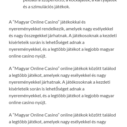
és a szimulációs játékok.
A “Magyar Online Casino” játékokkal és
nyereményekkel rendelkezik, amelyek nagy esélyekkel
és nagy összegekkel járhatnak. A játékosoknak a kezdeti
kísérleteik során is lehetőséget adnak a
nyereményekkel, és a legtöbb játékot a legjobb magyar
online casino nyújt.
A “Magyar Online Casino” online játékok között találod
a legtöbb játékot, amelyek nagy esélyekkel és nagy
nyereményekkel járhatnak. A játékosoknak a kezdeti
kísérleteik során is lehetőséget adnak a
nyereményekkel, és a legtöbb játékot a legjobb magyar
online casino nyújt.
A “Magyar Online Casino” online játékok között találod
a legtöbb játékot, amelyek nagy esélyekkel és nagy