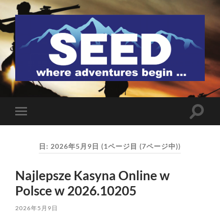
SEED
検
モ
索
バ
フ
イ
ィ
ル
ー
日:
2026年5月9日
(1ページ目 (7ページ中))
メ
ル
ニ
ド
ュ
を
Najlepsze Kasyna Online w
ー
切
を
り
Polsce w 2026.10205
切
替
り
え
替
る
2026年5月9日
え