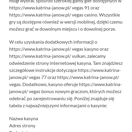
mógł wybrać spośród szerokiej gamy gier dostępnych w
https://www.katrina-janow.pl/ vegas 91 oraz
https://www.katrina-janow.pl/ vegas casino. Wszystkie
gry są dostępne również w wersji mobilnej, dzięki czemu
możesz grać w dowolnym miejscu i o dowolnej porze.
W celu uzyskania dodatkowych informacji o
https://www.katrina-janow.pl/ vegas kasyno oraz
https://www.katrina-janow.pl/ vulkan, zalecamy
odwiedzenie strony internetowej kasyna. Tam znajdziesz
szczegółowe instrukcje dotyczące https://www.katrina-
janow.pl/ vegas 77 oraz https://www.katrina-janow.pl/
vegas. Dodatkowo, kasyno oferuje https://www.katrina-
janow.pl/ vegas bonus nowym graczom, których możesz
odebrać po zarejestrowaniu się. Poniżej znajduje się
tabela z najważniejszymi informacjami o kasynie:
Nazwa kasyna
Adres strony