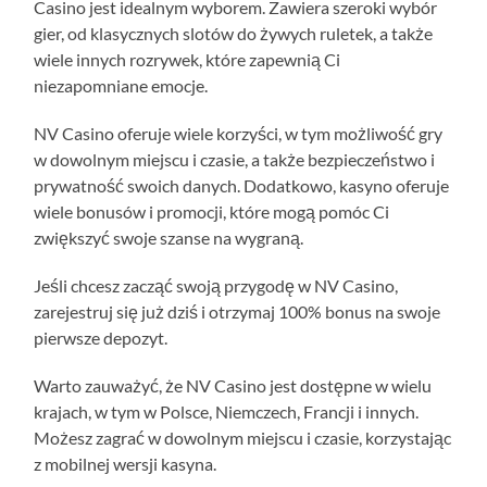
Casino jest idealnym wyborem. Zawiera szeroki wybór
gier, od klasycznych slotów do żywych ruletek, a także
wiele innych rozrywek, które zapewnią Ci
niezapomniane emocje.
NV Casino oferuje wiele korzyści, w tym możliwość gry
w dowolnym miejscu i czasie, a także bezpieczeństwo i
prywatność swoich danych. Dodatkowo, kasyno oferuje
wiele bonusów i promocji, które mogą pomóc Ci
zwiększyć swoje szanse na wygraną.
Jeśli chcesz zacząć swoją przygodę w NV Casino,
zarejestruj się już dziś i otrzymaj 100% bonus na swoje
pierwsze depozyt.
Warto zauważyć, że NV Casino jest dostępne w wielu
krajach, w tym w Polsce, Niemczech, Francji i innych.
Możesz zagrać w dowolnym miejscu i czasie, korzystając
z mobilnej wersji kasyna.