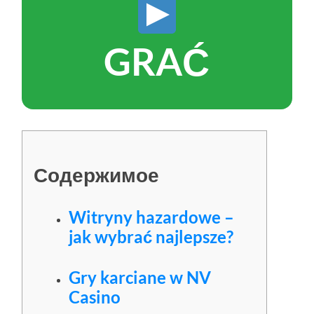
GRAĆ
Содержимое
Witryny hazardowe –
jak wybrać najlepsze?
Gry karciane w NV
Casino