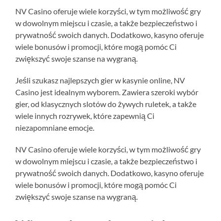
NV Casino oferuje wiele korzyści, w tym możliwość gry
w dowolnym miejscu i czasie, a także bezpieczeństwo i
prywatność swoich danych. Dodatkowo, kasyno oferuje
wiele bonusów i promocji, które mogą pomóc Ci
zwiększyć swoje szanse na wygraną.
Jeśli szukasz najlepszych gier w kasynie online, NV
Casino jest idealnym wyborem. Zawiera szeroki wybór
gier, od klasycznych slotów do żywych ruletek, a także
wiele innych rozrywek, które zapewnią Ci
niezapomniane emocje.
NV Casino oferuje wiele korzyści, w tym możliwość gry
w dowolnym miejscu i czasie, a także bezpieczeństwo i
prywatność swoich danych. Dodatkowo, kasyno oferuje
wiele bonusów i promocji, które mogą pomóc Ci
zwiększyć swoje szanse na wygraną.