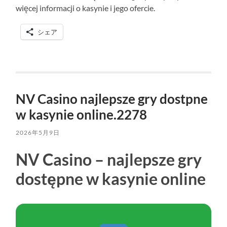
więcej informacji o kasynie i jego ofercie.
シェア
NV Casino najlepsze gry dostpne
w kasynie online.2278
2026年5月9日
NV Casino – najlepsze gry
dostępne w kasynie online