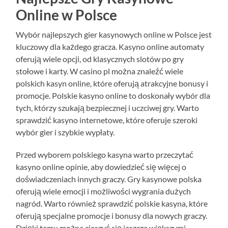
Online w Polsce
Wybór najlepszych gier kasynowych online w Polsce jest
kluczowy dla każdego gracza. Kasyno online automaty
oferują wiele opcji, od klasycznych slotów po gry
stołowe i karty. W casino pl można znaleźć wiele
polskich kasyn online, które oferują atrakcyjne bonusy i
promocje. Polskie kasyno online to doskonały wybór dla
tych, którzy szukają bezpiecznej i uczciwej gry. Warto
sprawdzić kasyno internetowe, które oferuje szeroki
wybór gier i szybkie wypłaty.
Przed wyborem polskiego kasyna warto przeczytać
kasyno online opinie, aby dowiedzieć się więcej o
doświadczeniach innych graczy. Gry kasynowe polska
oferują wiele emocji i możliwości wygrania dużych
nagród. Warto również sprawdzić polskie kasyna, które
oferują specjalne promocje i bonusy dla nowych graczy.
Dzięki temu można cieszyć się jeszcze większymi