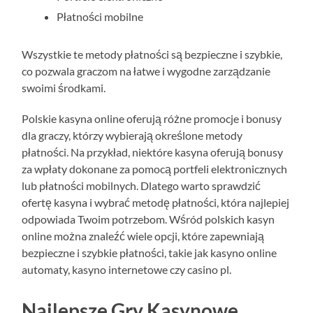
Płatności mobilne
Wszystkie te metody płatności są bezpieczne i szybkie,
co pozwala graczom na łatwe i wygodne zarządzanie
swoimi środkami.
Polskie kasyna online oferują różne promocje i bonusy
dla graczy, którzy wybierają określone metody
płatności. Na przykład, niektóre kasyna oferują bonusy
za wpłaty dokonane za pomocą portfeli elektronicznych
lub płatności mobilnych. Dlatego warto sprawdzić
ofertę kasyna i wybrać metodę płatności, która najlepiej
odpowiada Twoim potrzebom. Wśród polskich kasyn
online można znaleźć wiele opcji, które zapewniają
bezpieczne i szybkie płatności, takie jak kasyno online
automaty, kasyno internetowe czy casino pl.
Najlepsze Gry Kasynowe