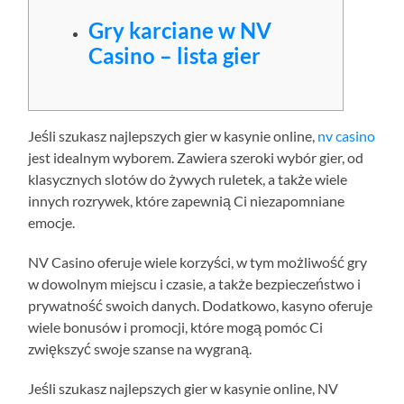
Gry karciane w NV
Casino – lista gier
Jeśli szukasz najlepszych gier w kasynie online,
nv casino
jest idealnym wyborem. Zawiera szeroki wybór gier, od
klasycznych slotów do żywych ruletek, a także wiele
innych rozrywek, które zapewnią Ci niezapomniane
emocje.
NV Casino oferuje wiele korzyści, w tym możliwość gry
w dowolnym miejscu i czasie, a także bezpieczeństwo i
prywatność swoich danych. Dodatkowo, kasyno oferuje
wiele bonusów i promocji, które mogą pomóc Ci
zwiększyć swoje szanse na wygraną.
Jeśli szukasz najlepszych gier w kasynie online, NV