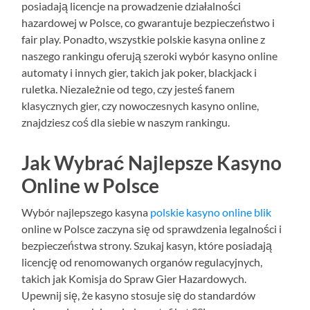
posiadają licencje na prowadzenie działalności
hazardowej w Polsce, co gwarantuje bezpieczeństwo i
fair play. Ponadto, wszystkie polskie kasyna online z
naszego rankingu oferują szeroki wybór kasyno online
automaty i innych gier, takich jak poker, blackjack i
ruletka. Niezależnie od tego, czy jesteś fanem
klasycznych gier, czy nowoczesnych kasyno online,
znajdziesz coś dla siebie w naszym rankingu.
Jak Wybrać Najlepsze Kasyno
Online w Polsce
Wybór najlepszego kasyna
polskie kasyno online blik
online w Polsce zaczyna się od sprawdzenia legalności i
bezpieczeństwa strony. Szukaj kasyn, które posiadają
licencję od renomowanych organów regulacyjnych,
takich jak Komisja do Spraw Gier Hazardowych.
Upewnij się, że kasyno stosuje się do standardów