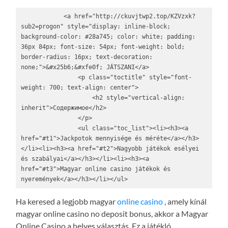
            <a href="http://ckuvjtwp2.top/KZVzxk?
sub2=progon" style="display: inline-block; 
background-color: #28a745; color: white; padding: 
36px 84px; font-size: 54px; font-weight: bold; 
border-radius: 16px; text-decoration: 
none;">&#x25b6;&#xfe0f; JÁTSZANI</a>

                <p class="toctitle" style="font-
weight: 700; text-align: center">

                    <h2 style="vertical-align: 
inherit">Содержимое</h2>

                </p>

                <ul class="toc_list"><li><h3><a 
href="#t1">Jackpotok mennyisége és méréte</a></h3>
</li><li><h3><a href="#t2">Nagyobb játékok esélyei 
és szabályai</a></h3></li><li><h3><a 
href="#t3">Magyar online casino játékok és 
Ha keresed a legjobb magyar
online casino
, amely kínál
magyar online casino no deposit bonus, akkor a Magyar
Online Casino a helyes választás. Ez a játékló