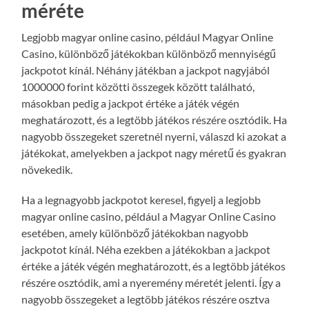
méréte
Legjobb magyar online casino, például Magyar Online
Casino, különböző játékokban különböző mennyiségű
jackpotot kínál. Néhány játékban a jackpot nagyjából
1000000 forint közötti összegek között található,
másokban pedig a jackpot értéke a játék végén
meghatározott, és a legtöbb játékos részére osztódik. Ha
nagyobb összegeket szeretnél nyerni, válaszd ki azokat a
játékokat, amelyekben a jackpot nagy méretű és gyakran
növekedik.
Ha a legnagyobb jackpotot keresel, figyelj a legjobb
magyar online casino, például a Magyar Online Casino
esetében, amely különböző játékokban nagyobb
jackpotot kínál. Néha ezekben a játékokban a jackpot
értéke a játék végén meghatározott, és a legtöbb játékos
részére osztódik, ami a nyeremény méretét jelenti. Így a
nagyobb összegeket a legtöbb játékos részére osztva