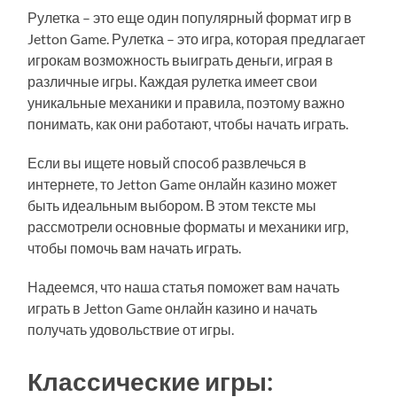
Рулетка – это еще один популярный формат игр в
Jetton Game. Рулетка – это игра, которая предлагает
игрокам возможность выиграть деньги, играя в
различные игры. Каждая рулетка имеет свои
уникальные механики и правила, поэтому важно
понимать, как они работают, чтобы начать играть.
Если вы ищете новый способ развлечься в
интернете, то Jetton Game онлайн казино может
быть идеальным выбором. В этом тексте мы
рассмотрели основные форматы и механики игр,
чтобы помочь вам начать играть.
Надеемся, что наша статья поможет вам начать
играть в Jetton Game онлайн казино и начать
получать удовольствие от игры.
Классические игры: