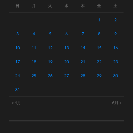
日
月
火
水
木
金
土
1
2
3
4
5
6
7
8
9
10
11
12
13
14
15
16
17
18
19
20
21
22
23
24
25
26
27
28
29
30
31
« 4月
6月 »