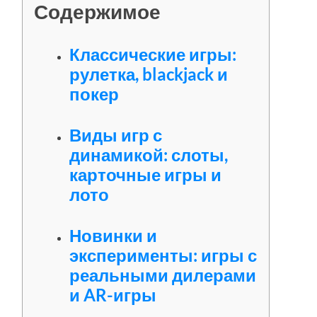
Содержимое
Классические игры:
рулетка, blackjack и
покер
Виды игр с
динамикой: слоты,
карточные игры и
лото
Новинки и
эксперименты: игры с
реальными дилерами
и AR-игры