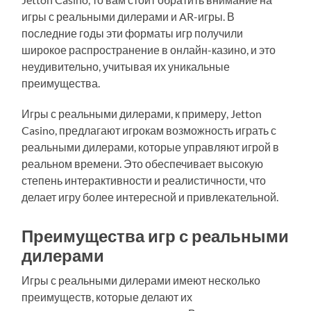
игры с реальными дилерами и AR-игры. В
последние годы эти форматы игр получили
широкое распространение в онлайн-казино, и это
неудивительно, учитывая их уникальные
преимущества.
Игры с реальными дилерами, к примеру, Jetton
Casino, предлагают игрокам возможность играть с
реальными дилерами, которые управляют игрой в
реальном времени. Это обеспечивает высокую
степень интерактивности и реалистичности, что
делает игру более интересной и привлекательной.
Преимущества игр с реальными
дилерами
Игры с реальными дилерами имеют несколько
преимуществ, которые делают их