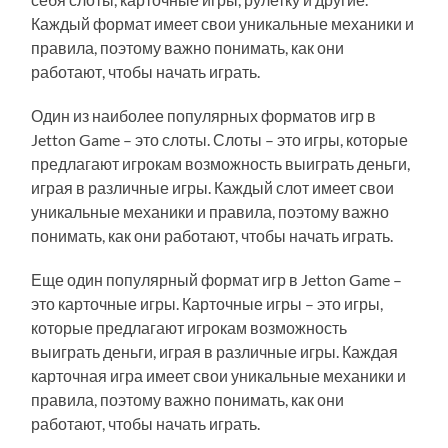
Каждый формат имеет свои уникальные механики и
правила, поэтому важно понимать, как они
работают, чтобы начать играть.
Один из наиболее популярных форматов игр в
Jetton Game – это слоты. Слоты – это игры, которые
предлагают игрокам возможность выиграть деньги,
играя в различные игры. Каждый слот имеет свои
уникальные механики и правила, поэтому важно
понимать, как они работают, чтобы начать играть.
Еще один популярный формат игр в Jetton Game –
это карточные игры. Карточные игры – это игры,
которые предлагают игрокам возможность
выиграть деньги, играя в различные игры. Каждая
карточная игра имеет свои уникальные механики и
правила, поэтому важно понимать, как они
работают, чтобы начать играть.