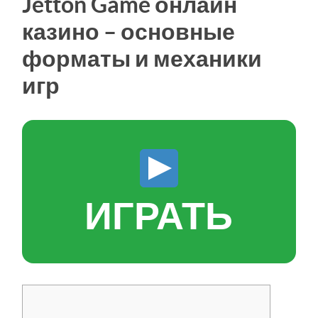
Jetton Game онлайн
る
казино – основные
форматы и механики
игр
ИГРАТЬ