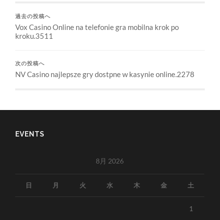
過去の投稿へ
Vox Casino Online na telefonie gra mobilna krok po
kroku.3511
次の投稿へ
NV Casino najlepsze gry dostpne w kasynie online.2278
EVENTS
8月 2026
日
月
火
水
木
金
土
1