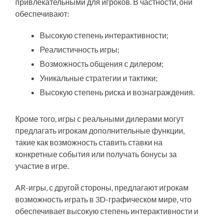
привлекательными для игроков. В частности, они
обеспечивают:
Высокую степень интерактивности;
Реалистичность игры;
Возможность общения с дилером;
Уникальные стратегии и тактики;
Высокую степень риска и вознаграждения.
Кроме того, игры с реальными дилерами могут
предлагать игрокам дополнительные функции,
такие как возможность ставить ставки на
конкретные события или получать бонусы за
участие в игре.
AR-игры, с другой стороны, предлагают игрокам
возможность играть в 3D-графическом мире, что
обеспечивает высокую степень интерактивности и