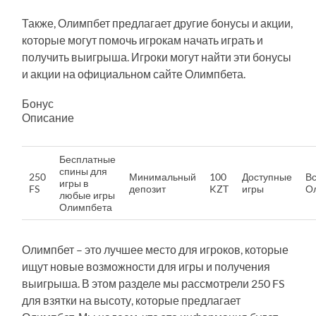
Также, Олимпбет предлагает другие бонусы и акции,
которые могут помочь игрокам начать играть и
получить выигрыша. Игроки могут найти эти бонусы
и акции на официальном сайте Олимпбета.
Бонус
Описание
Бесплатные
спины для
250
Минимальный
100
Доступные
Вс
игры в
FS
депозит
KZT
игры
О
любые игры
Олимпбета
Олимпбет – это лучшее место для игроков, которые
ищут новые возможности для игры и получения
выигрыша. В этом разделе мы рассмотрели 250 FS
для взятки на высоту, которые предлагает