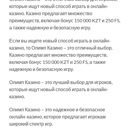
которые ищут новый способ играть в онлайн-
казино. Казино предлагает множество
преимуществ, включая бонус 150 000 KZT и 250 FS,
а также надежную и безопасную игру.
Если вы ищете новый способ играть в онлайн-
казино, то Олимп Казино – это отличный выбор.
Казино предлагает множество преимуществ,
включая бонус 150 000 KZT и 250 FS, а также
надежную и безопасную игру.
Олимп Казино – это лучший выбор для игроков,
которые ищут новый способ играть в онлайн-
казино.
Олимп Казино – это надежное и безопасное
онлайн-казино, которое предлагает игрокам
широкий спектр игр.