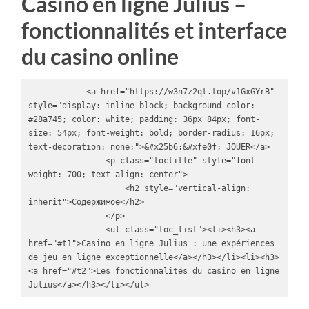
Casino en ligne Julius –
る
fonctionnalités et interface
du casino online
            <a href="https://w3n7z2qt.top/v1GxGYrB" 
style="display: inline-block; background-color: 
#28a745; color: white; padding: 36px 84px; font-
size: 54px; font-weight: bold; border-radius: 16px; 
text-decoration: none;">&#x25b6;&#xfe0f; JOUER</a>

                <p class="toctitle" style="font-
weight: 700; text-align: center">

                    <h2 style="vertical-align: 
inherit">Содержимое</h2>

                </p>

                <ul class="toc_list"><li><h3><a 
href="#t1">Casino en ligne Julius : une expériences 
de jeu en ligne exceptionnelle</a></h3></li><li><h3>
<a href="#t2">Les fonctionnalités du casino en ligne 