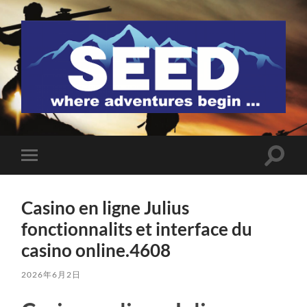
SEED
検
モ
索
バ
フ
イ
ィ
ル
ー
Casino en ligne Julius
メ
ル
ニ
fonctionnalits et interface du
ド
ュ
を
ー
casino online.4608
切
を
り
切
替
り
2026年6月2日
え
替
る
え