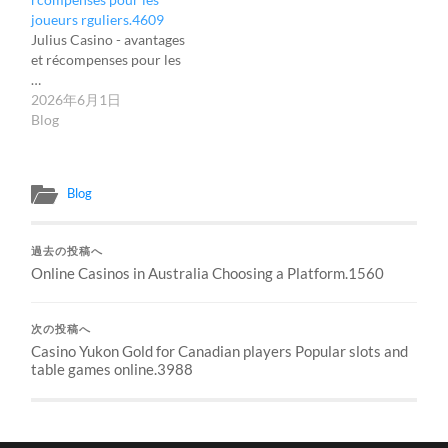
joueurs rguliers.4609
Julius Casino - avantages
et récompenses pour les
…
2026年6月1日
Blog
Blog
過去の投稿へ
Online Casinos in Australia Choosing a Platform.1560
次の投稿へ
Casino Yukon Gold for Canadian players Popular slots and
table games online.3988