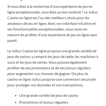
Si vous êtes à la recherche d’une expérience de jeu en
ligne exceptionnelle, vous êtes au bon endroit ! Le Julius
Casino en ligne est l’un des meilleurs choix pour les
amateurs de jeu en ligne. Avec son interface intuitive et
ses fonctionnalités exceptionnelles, vous serez en
mesure de profiter d’une expérience de jeu en ligne sans
pareil.
Le Julius Casino en ligne propose une grande variété de
jeux de casino, y compris les jeux de table, les machines à
sous et les jeux de cartes. Vous pouvez également
profiter de ses promotions et de ses bonus réguliers
pour augmenter vos chances de gagner. De plus, le
casino en ligne Julius propose une connexion sécurisée
pour protéger vos données et vos transactions.
Une grande variété de jeux de casino
Promotions et bonus réguliers