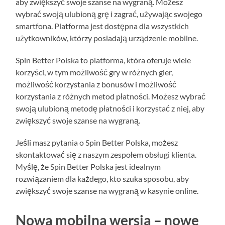
aby zwiększyć swoje szanse na wygraną. Możesz
wybrać swoją ulubioną grę i zagrać, używając swojego
smartfona. Platforma jest dostępna dla wszystkich
użytkowników, którzy posiadają urządzenie mobilne.
Spin Better Polska to platforma, która oferuje wiele
korzyści, w tym możliwość gry w różnych gier,
możliwość korzystania z bonusów i możliwość
korzystania z różnych metod płatności. Możesz wybrać
swoją ulubioną metodę płatności i korzystać z niej, aby
zwiększyć swoje szanse na wygraną.
Jeśli masz pytania o Spin Better Polska, możesz
skontaktować się z naszym zespołem obsługi klienta.
Myślę, że Spin Better Polska jest idealnym
rozwiązaniem dla każdego, kto szuka sposobu, aby
zwiększyć swoje szanse na wygraną w kasynie online.
Nowa mobilna wersja – nowe