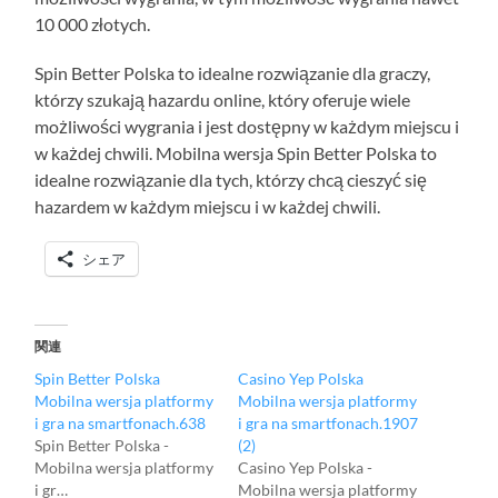
10 000 złotych.
Spin Better Polska to idealne rozwiązanie dla graczy,
którzy szukają hazardu online, który oferuje wiele
możliwości wygrania i jest dostępny w każdym miejscu i
w każdej chwili. Mobilna wersja Spin Better Polska to
idealne rozwiązanie dla tych, którzy chcą cieszyć się
hazardem w każdym miejscu i w każdej chwili.
シェア
関連
Spin Better Polska
Casino Yep Polska
Mobilna wersja platformy
Mobilna wersja platformy
i gra na smartfonach.638
i gra na smartfonach.1907
Spin Better Polska -
(2)
Mobilna wersja platformy
Casino Yep Polska -
i gr…
Mobilna wersja platformy