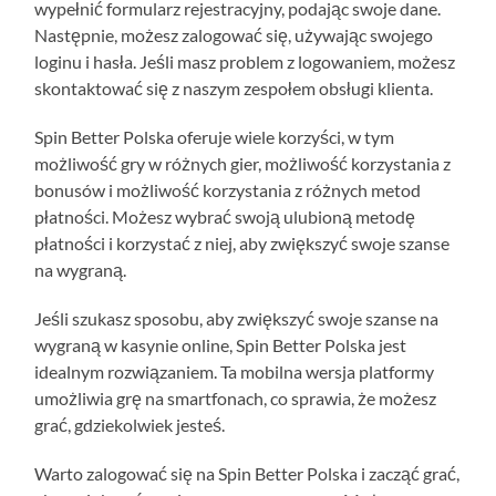
wypełnić formularz rejestracyjny, podając swoje dane.
Następnie, możesz zalogować się, używając swojego
loginu i hasła. Jeśli masz problem z logowaniem, możesz
skontaktować się z naszym zespołem obsługi klienta.
Spin Better Polska oferuje wiele korzyści, w tym
możliwość gry w różnych gier, możliwość korzystania z
bonusów i możliwość korzystania z różnych metod
płatności. Możesz wybrać swoją ulubioną metodę
płatności i korzystać z niej, aby zwiększyć swoje szanse
na wygraną.
Jeśli szukasz sposobu, aby zwiększyć swoje szanse na
wygraną w kasynie online, Spin Better Polska jest
idealnym rozwiązaniem. Ta mobilna wersja platformy
umożliwia grę na smartfonach, co sprawia, że możesz
grać, gdziekolwiek jesteś.
Warto zalogować się na Spin Better Polska i zacząć grać,